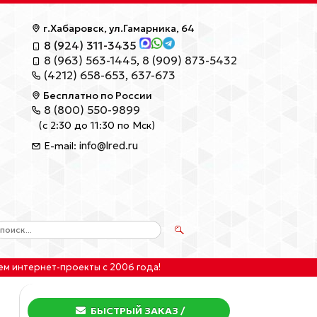
г.Хабаровск, ул.Гамарника, 64
8 (924) 311-3435
8 (963) 563-1445
,
8 (909) 873-5432
(4212) 658-653
,
637-673
Бесплатно по России
8 (800) 550-9899
(с 2:30 до 11:30 по Мск)
info@lred.ru
E-mail:
ем интернет-проекты
с 2006 года!
БЫСТРЫЙ ЗАКАЗ
/