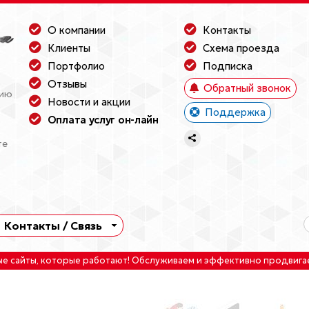
О компании
Контакты
Клиенты
Схема проезда
Портфолио
Подписка
Отзывы
Обратный звонок
нию
Новости и акции
Поддержка
Оплата услуг он-лайн
те
Контакты / Связь
ые сайты
, которые работают!
Обслуживаем
и
эффективно продвига