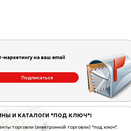
-маркетингу на ваш email
ИНЫ И КАТАЛОГИ "ПОД КЛЮЧ"!
К
ты торговли (электронной торговли) "под ключ".
Ма