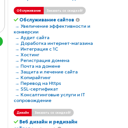
бинация таких методов и называется комплексным инт
от 10000 рублей в месяц
Обслуживание
Заказать со скидкой!
Подробнее...
Обслуживание сайтов
→ Увеличение эффективности и
конверсии
→ Аудит сайта
→ Доработка интернет-магазина
→ Интеграция с 1С
→ Хостинг
→ Регистрация домена
→ Почта на домене
→ Защита и лечение сайта
→ Копирайтинг
→ Перевод на Https
→ SSL-сертификат
→ Консалтинговые услуги и IT
сопровождение
Дизайн
Заказать со скидкой!
Веб дизайн и редизайн