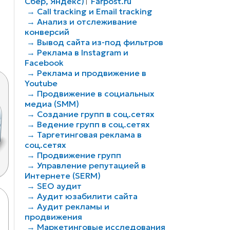
Сбер, Яндекс)
Farpost.ru
|
→ Call tracking и Email tracking
→ Анализ и отслеживание
конверсий
→ Вывод сайта из-под фильтров
→ Реклама в Instagram и
Facebook
→ Реклама и продвижение в
Youtube
→ Продвижение в социальных
медиа (SMM)
→ Создание групп в соц.сетях
→ Ведение групп в соц.сетях
→ Таргетинговая реклама в
соц.сетях
→ Продвижение групп
→ Управление репутацией в
Интернете (SERM)
→ SEO аудит
→ Аудит юзабилити сайта
ОМПЛЕКСНЫЙ ИНТЕРНЕТ-МАРКЕТИНГ И ПР
→ Аудит рекламы и
продвижения
ксимальную эффективность дает не какой-то конкретный
→ Маркетинговые исследования