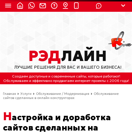
8 (924) 311-3435
8 (800) 550-9899
(с 2:30 до 11:30 по
Мск)
Бесплатно по России
РЭД
ЛАЙН
(4212) 658-653
ЛУЧШИЕ РЕШЕНИЯ ДЛЯ ВАС И ВАШЕГО БИЗНЕСА!
(4212) 637-673
Создаем доступные и современные сайты
, которые работают!
Обслуживаем
и
эффективно продвигаем интернет-проекты
с 2006 года!
Хабаровск, ул.Гамарника, 64
Главная
Услуги
Обслуживание / Модернизация
Обслуживание
Отдельный вход \ Левый торец здания
сайтов сделанных в онлайн конструкторах
Пн-пт. с 9:30 до 18:30 (по Хбк)
Н
астройка и доработка
info@lred.ru
сайтов сделанных на
Все контакты