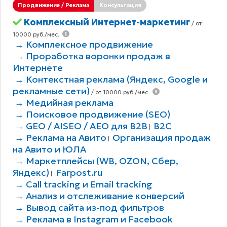
Продвижение / Реклама
Консультация
Комплексный Интернет-маркетинг
/ от
10000 руб./мес.
→ Комплексное продвижение
→ Проработка воронки продаж в
Интернете
→ Контекстная реклама (Яндекс, Google и
рекламные сети)
/ от 10000 руб./мес.
→ Медийная реклама
→ Поисковое продвижение (SEO)
→ GEO / AISEO / AEO для B2В
B2C
|
→ Реклама на Авито
Организация продаж
|
на Авито и ЮЛА
→ Маркетплейсы (WB, OZON, Сбер,
Яндекс)
Farpost.ru
|
→ Call tracking и Email tracking
→ Анализ и отслеживание конверсий
→ Вывод сайта из-под фильтров
→ Реклама в Instagram и Facebook