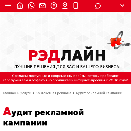
8 (924) 311-3435
8 (800) 550-9899
(с 2:30 до 11:30 по
Мск)
Бесплатно по России
РЭД
ЛАЙН
(4212) 658-653
ЛУЧШИЕ РЕШЕНИЯ ДЛЯ ВАС И ВАШЕГО БИЗНЕСА!
(4212) 637-673
Создаем доступные и современные сайты
, которые работают!
Обслуживаем
и
эффективно продвигаем интернет-проекты
с 2006 года!
Хабаровск, ул.Гамарника, 64
Главная
Услуги
Контекстная реклама
Аудит рекламной кампании
Отдельный вход \ Левый торец здания
Пн-пт. с 9:30 до 18:30 (по Хбк)
А
удит рекламной
info@lred.ru
кампании
Все контакты