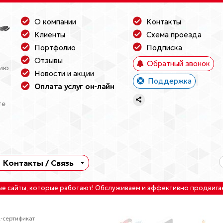
О компании
Контакты
Клиенты
Схема проезда
Портфолио
Подписка
Отзывы
Обратный звонок
нию
Новости и акции
Поддержка
Оплата услуг он-лайн
те
Контакты / Связь
ые сайты
, которые работают!
Обслуживаем
и
эффективно продвига
-сертификат