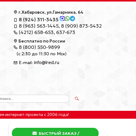
г.Хабаровск, ул.Гамарника, 64
8 (924) 311-3435
8 (963) 563-1445
,
8 (909) 873-5432
(4212) 658-653
,
637-673
Бесплатно по России
8 (800) 550-9899
(с 2:30 до 11:30 по Мск)
info@lred.ru
E-mail:
ем интернет-проекты
с 2006 года!
БЫСТРЫЙ ЗАКАЗ
/