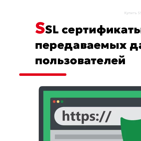
Купить S
S
SL сертификаты
передаваемых д
пользователей