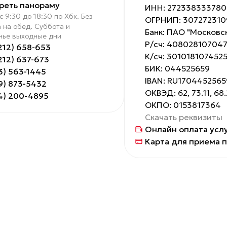
реть панораму
ИНН: 272338333780
с 9:30 до 18:30 по Хбк. Без
ОГРНИП: 30727231
 на обед. Суббота и
Банк: ПАО "Московс
нье выходные дни
Р/сч: 40802810704
212) 658-653
К/сч: 30101810745
212) 637-673
БИК: 044525659
3) 563-1445
IBAN: RU17044525
9) 873-5432
ОКВЭД: 62, 73.11, 68
4) 200-4895
ОКПО: 0153817364
Скачать реквизиты
Онлайн оплата усл
Карта для приема 