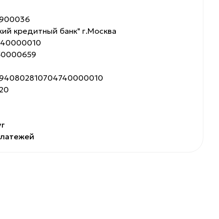
0900036
кий кредитный банк" г.Москва
740000010
250000659
65940802810704740000010
.20
уг
платежей