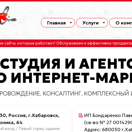
Главная
Услуги
О ком
ые сайты
, которые работают!
Обслуживаем
и
эффективно продвига
-СТУДИЯ И АГЕНТ
 ИНТЕРНЕТ-МАР
ПРОВОЖДЕНИЕ. КОНСАЛТИНГ. КОМПЛЕКСНЫЙ 
0, Россия, г.Хабаровск,
ИП Бондаренко Пав
рника, 64
(св-во № 27 0014290
й вход / Левый торец здания
Адрес: 680030 г.Хаб