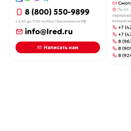
Смот
Пн-пт. 
8 (800) 550-9899
перерыва
воскресе
с 2:30 до 11:30 по Мск / Бесплатно по РФ
+7 (4
info@lred.ru
+7 (4
8 (96
Написать нам
8 (90
8 (92