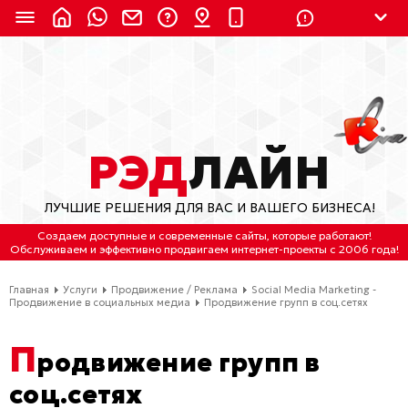
8 (924) 311-3435
8 (800) 550-9899
(с 2:30 до 11:30 по
Мск)
Бесплатно по России
РЭД
ЛАЙН
(4212) 658-653
ЛУЧШИЕ РЕШЕНИЯ ДЛЯ ВАС И ВАШЕГО БИЗНЕСА!
(4212) 637-673
Создаем доступные и современные сайты
, которые работают!
Обслуживаем
и
эффективно продвигаем интернет-проекты
с 2006 года!
Хабаровск, ул.Гамарника, 64
Главная
Услуги
Продвижение / Реклама
Social Media Marketing -
Отдельный вход \ Левый торец здания
Продвижение в социальных медиа
Продвижение групп в соц.сетях
Пн-пт. с 9:30 до 18:30 (по Хбк)
П
родвижение групп в
info@lred.ru
соц.сетях
Все контакты