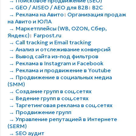
→ Поисковое продвижение (SEO)
→ GEO / AISEO / AEO для B2В
B2C
|
→ Реклама на Авито
Организация продаж
|
на Авито и ЮЛА
→ Маркетплейсы (WB, OZON, Сбер,
Яндекс)
Farpost.ru
|
→ Call tracking и Email tracking
→ Анализ и отслеживание конверсий
→ Вывод сайта из-под фильтров
→ Реклама в Instagram и Facebook
→ Реклама и продвижение в Youtube
→ Продвижение в социальных медиа
(SMM)
→ Создание групп в соц.сетях
→ Ведение групп в соц.сетях
→ Таргетинговая реклама в соц.сетях
→ Продвижение групп
→ Управление репутацией в Интернете
(SERM)
→ SEO аудит