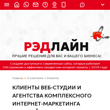
8 (924) 311-3435
8 (800) 550-9899
(с 2:30 до 11:30 по
Мск)
Бесплатно по России
РЭД
ЛАЙН
(4212) 658-653
ЛУЧШИЕ РЕШЕНИЯ ДЛЯ ВАС И ВАШЕГО БИЗНЕСА!
(4212) 637-673
Создаем доступные и современные сайты
, которые работают!
Обслуживаем
и
эффективно продвигаем интернет-проекты
с 2006 года!
Хабаровск, ул.Гамарника, 64
Главная
О компании
Клиенты
Отдельный вход \ Левый торец здания
Пн-пт. с 9:30 до 18:30 (по Хбк)
КЛИЕНТЫ ВЕБ-СТУДИИ И
АГЕНТСТВА КОМПЛЕКСНОГО
info@lred.ru
ИНТЕРНЕТ-МАРКЕТИНГА
Все контакты