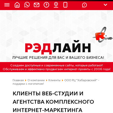
8 (924) 311-3435
8 (800) 550-9899
(с 2:30 до 11:30 по
Мск)
Бесплатно по России
РЭД
ЛАЙН
(4212) 658-653
ЛУЧШИЕ РЕШЕНИЯ ДЛЯ ВАС И ВАШЕГО БИЗНЕСА!
(4212) 637-673
Создаем доступные и современные сайты
, которые работают!
Обслуживаем
и
эффективно продвигаем интернет-проекты
с 2006 года!
Хабаровск, ул.Гамарника, 64
Главная
О компании
Клиенты
ООО РЦ "Хабаровский" -
Отдельный вход \ Левый торец здания
подарки с логотипом!
Пн-пт. с 9:30 до 18:30 (по Хбк)
КЛИЕНТЫ ВЕБ-СТУДИИ И
info@lred.ru
АГЕНТСТВА КОМПЛЕКСНОГО
ИНТЕРНЕТ-МАРКЕТИНГА
Все контакты