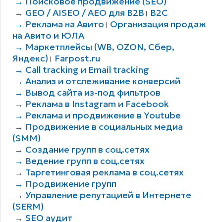
→ Поисковое продвижение (SEO)
→ GEO / AISEO / AEO для B2В
B2C
|
→ Реклама на Авито
Организация продаж
|
на Авито и ЮЛА
→ Маркетплейсы (WB, OZON, Сбер,
Яндекс)
Farpost.ru
|
→ Call tracking и Email tracking
→ Анализ и отслеживание конверсий
→ Вывод сайта из-под фильтров
→ Реклама в Instagram и Facebook
→ Реклама и продвижение в Youtube
→ Продвижение в социальных медиа
(SMM)
→ Создание групп в соц.сетях
→ Ведение групп в соц.сетях
→ Таргетинговая реклама в соц.сетях
→ Продвижение групп
→ Управление репутацией в Интернете
(SERM)
→ SEO аудит