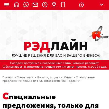
8 (924) 311-3435
8 (800) 550-9899
(с 2:30 до 11:30 по
Мск)
Бесплатно по России
РЭД
ЛАЙН
(4212) 658-653
ЛУЧШИЕ РЕШЕНИЯ ДЛЯ ВАС И ВАШЕГО БИЗНЕСА!
(4212) 637-673
Создаем доступные и современные сайты
, которые работают!
Обслуживаем
и
эффективно продвигаем интернет-проекты
с 2006 года!
Хабаровск, ул.Гамарника, 64
Главная
О компании
Новости, акции и события
Специальные
Отдельный вход \ Левый торец здания
предложения, только для клиентов компании "Рэдлайн"
Пн-пт. с 9:30 до 18:30 (по Хбк)
С
пециальные
info@lred.ru
предложения, только для
Все контакты