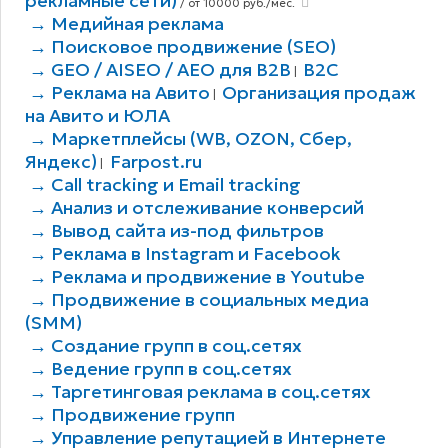
рекламные сети)
/ от 10000 руб./мес.
→ Медийная реклама
→ Поисковое продвижение (SEO)
→ GEO / AISEO / AEO для B2В
B2C
|
→ Реклама на Авито
Организация продаж
|
на Авито и ЮЛА
→ Маркетплейсы (WB, OZON, Сбер,
Яндекс)
Farpost.ru
|
→ Call tracking и Email tracking
→ Анализ и отслеживание конверсий
→ Вывод сайта из-под фильтров
→ Реклама в Instagram и Facebook
→ Реклама и продвижение в Youtube
→ Продвижение в социальных медиа
(SMM)
→ Создание групп в соц.сетях
→ Ведение групп в соц.сетях
→ Таргетинговая реклама в соц.сетях
→ Продвижение групп
→ Управление репутацией в Интернете