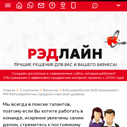
8 (924) 311-3435
8 (800) 550-9899
(с 2:30 до 11:30 по
Мск)
Бесплатно по России
РЭД
ЛАЙН
(4212) 658-653
ЛУЧШИЕ РЕШЕНИЯ ДЛЯ ВАС И ВАШЕГО БИЗНЕСА!
(4212) 637-673
Создаем доступные и современные сайты
, которые работают!
Обслуживаем
и
эффективно продвигаем интернет-проекты
с 2006 года!
Хабаровск, ул.Гамарника, 64
Главная
О компании
Вакансии
Веб-разработчик Веб-программист
Отдельный вход \ Левый торец здания
PHP Веб-разработчик (средний и высокий уровень)
Пн-пт. с 9:30 до 18:30 (по Хбк)
Мы всегда в поиске талантов,
поэтому если Вы хотите работать в
info@lred.ru
команде, искренне увлечены своим
делом, стремитесь к постоянному
Все контакты