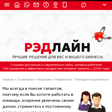
8 (924) 311-3435
8 (800) 550-9899
(с 2:30 до 11:30 по
Мск)
Бесплатно по России
РЭД
ЛАЙН
(4212) 658-653
ЛУЧШИЕ РЕШЕНИЯ ДЛЯ ВАС И ВАШЕГО БИЗНЕСА!
(4212) 637-673
Создаем доступные и современные сайты
, которые работают!
Обслуживаем
и
эффективно продвигаем интернет-проекты
с 2006 года!
Хабаровск, ул.Гамарника, 64
Главная
О компании
Вакансии
Маркетолог / Помощник маркетолога
Отдельный вход \ Левый торец здания
Пн-пт. с 9:30 до 18:30 (по Хбк)
Мы всегда в поиске талантов,
поэтому если Вы хотите работать в
info@lred.ru
команде, искренне увлечены своим
делом, стремитесь к постоянному
Все контакты