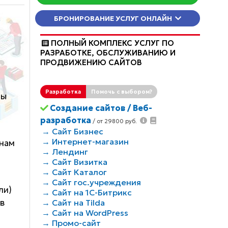
БРОНИРОВАНИЕ УСЛУГ ОНЛАЙН
ПОЛНЫЙ КОМПЛЕКС УСЛУГ ПО
РАЗРАБОТКЕ, ОБCЛУЖИВАНИЮ И
ПРОДВИЖЕНИЮ САЙТОВ
Разработка
Помочь с выбором?
пы
Создание сайтов / Веб-
разработка
/ от 29800 руб.
→ Сайт Бизнес
→ Интернет-магазин
онам
→ Лендинг
u
→ Сайт Визитка
→ Сайт Каталог
→ Сайт гос.учреждения
ли)
→ Сайт на 1С-Битрикс
 в
→ Сайт на Tilda
→ Сайт на WordPress
→ Промо-сайт