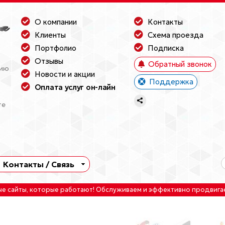
О компании
Контакты
Клиенты
Схема проезда
Портфолио
Подписка
Отзывы
Обратный звонок
нию
Новости и акции
Поддержка
Оплата услуг он-лайн
те
Контакты / Связь
ые сайты
, которые работают!
Обслуживаем
и
эффективно продвига