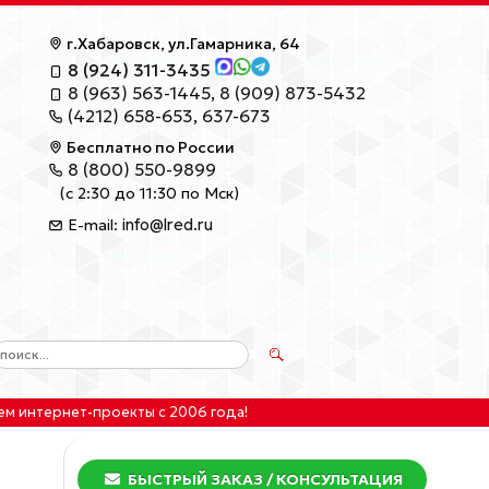
г.Хабаровск, ул.Гамарника, 64
8 (924) 311-3435
8 (963) 563-1445
,
8 (909) 873-5432
(4212) 658-653
,
637-673
Бесплатно по России
8 (800) 550-9899
(с 2:30 до 11:30 по Мск)
info@lred.ru
E-mail:
ем интернет-проекты
с 2006 года!
БЫСТРЫЙ ЗАКАЗ
/ КОНСУЛЬТАЦИЯ