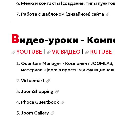
Меню и контакты (создание, типы пункто
Работа с шаблоном (дизайном) сайта
В
идео-уроки - Комп
YOUTUBE
|
VK ВИДЕО
|
RUTUBE
Quantum Manager - Компонент JOOMLA3, 
материалы joomla простым и функционал
Virtuemart
JoomShopping
Phoca Guestbook
Joom Gallery