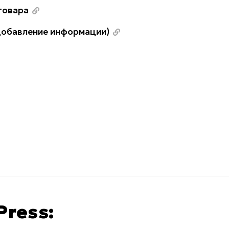
товара
 добавление информации)
Press: