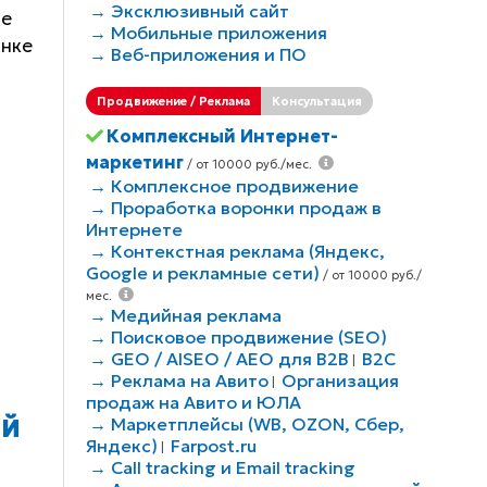
→ Эксклюзивный сайт
те
→ Мобильные приложения
анке
→ Веб-приложения и ПО
Продвижение / Реклама
Консультация
Комплексный Интернет-
маркетинг
/ от 10000 руб./мес.
→ Комплексное продвижение
→ Проработка воронки продаж в
Интернете
→ Контекстная реклама (Яндекс,
Google и рекламные сети)
/ от 10000 руб./
мес.
→ Медийная реклама
→ Поисковое продвижение (SEO)
→ GEO / AISEO / AEO для B2В
B2C
|
→ Реклама на Авито
Организация
|
продаж на Авито и ЮЛА
→ Маркетплейсы (WB, OZON, Сбер,
ЫЙ
Яндекс)
Farpost.ru
|
→ Call tracking и Email tracking