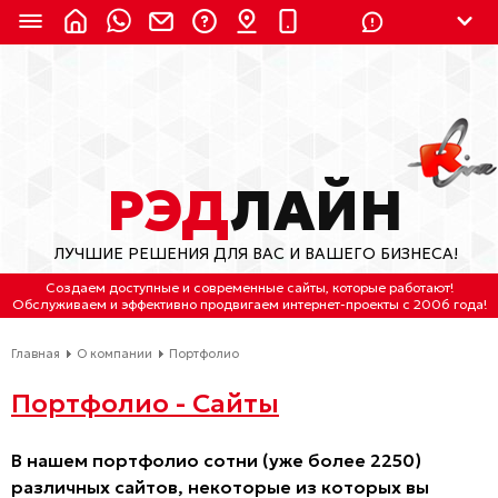
8 (924) 311-3435
8 (800) 550-9899
(с 2:30 до 11:30 по
Мск)
Бесплатно по России
РЭД
ЛАЙН
(4212) 658-653
ЛУЧШИЕ РЕШЕНИЯ ДЛЯ ВАС И ВАШЕГО БИЗНЕСА!
(4212) 637-673
Создаем доступные и современные сайты
, которые работают!
Обслуживаем
и
эффективно продвигаем интернет-проекты
с 2006 года!
Хабаровск, ул.Гамарника, 64
Главная
О компании
Портфолио
Отдельный вход \ Левый торец здания
Пн-пт. с 9:30 до 18:30 (по Хбк)
Портфолио - Сайты
info@lred.ru
В нашем портфолио сотни (уже более 2250)
различных сайтов, некоторые из которых вы
Все контакты