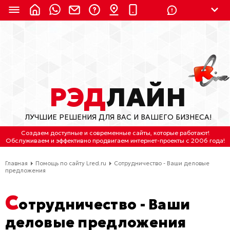
8 (924) 311-3435
8 (800) 550-9899
(с 2:30 до 11:30 по
Мск)
Бесплатно по России
РЭД
ЛАЙН
(4212) 658-653
ЛУЧШИЕ РЕШЕНИЯ ДЛЯ ВАС И ВАШЕГО БИЗНЕСА!
(4212) 637-673
Создаем доступные и современные сайты
, которые работают!
Обслуживаем
и
эффективно продвигаем интернет-проекты
с 2006 года!
Хабаровск, ул.Гамарника, 64
Главная
Помощь по сайту Lred.ru
Сотрудничество - Ваши деловые
Отдельный вход \ Левый торец здания
предложения
Пн-пт. с 9:30 до 18:30 (по Хбк)
С
отрудничество - Ваши
info@lred.ru
деловые предложения
Все контакты