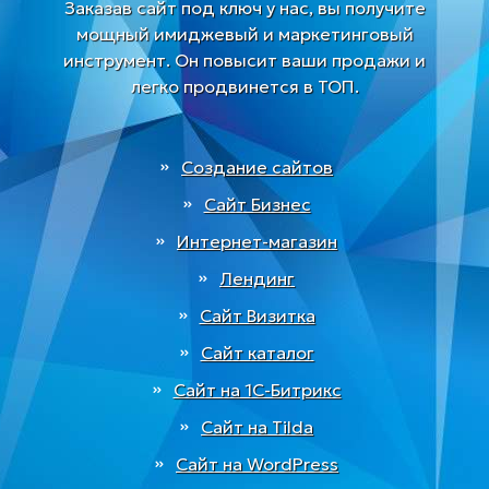
Заказав сайт под ключ у нас, вы получите
мощный имиджевый и маркетинговый
инструмент. Он повысит ваши продажи и
легко продвинется в ТОП.
Создание сайтов
Сайт Бизнес
Интернет-магазин
Лендинг
Сайт Визитка
Сайт каталог
Сайт на 1С-Битрикс
Сайт на Tilda
Сайт на WordPress