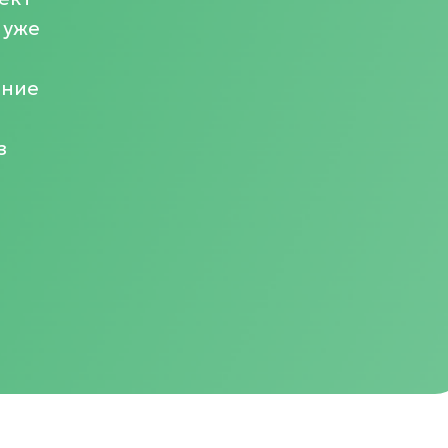
 уже
ение
з