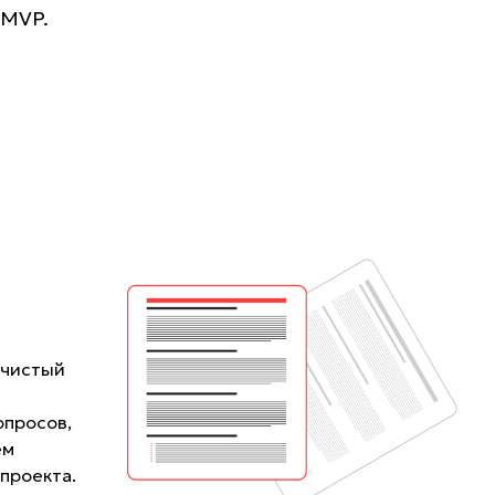
 MVP.
 чистый
опросов,
ем
проекта.