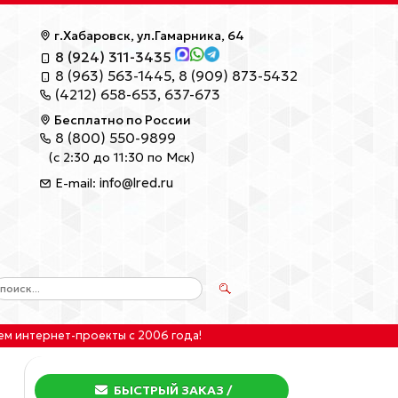
г.Хабаровск, ул.Гамарника, 64
8 (924) 311-3435
8 (963) 563-1445
,
8 (909) 873-5432
(4212) 658-653
,
637-673
Бесплатно по России
8 (800) 550-9899
(с 2:30 до 11:30 по Мск)
info@lred.ru
E-mail:
ем интернет-проекты
с 2006 года!
БЫСТРЫЙ ЗАКАЗ
/