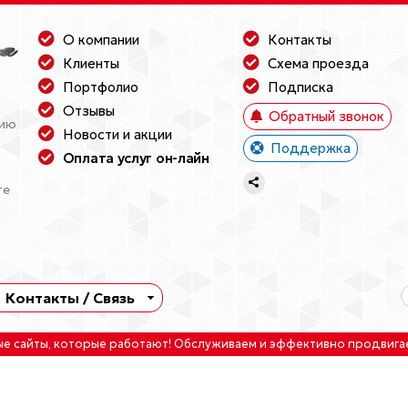
О компании
Контакты
Клиенты
Схема проезда
Портфолио
Подписка
Отзывы
Обратный звонок
нию
Новости и акции
Поддержка
Оплата услуг он-лайн
те
Контакты / Связь
ые сайты
, которые работают!
Обслуживаем
и
эффективно продвига