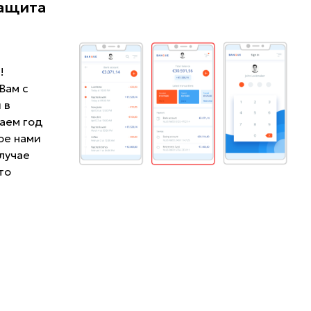
защита
!
Вам с
 в
Даем год
ое нами
случае
то