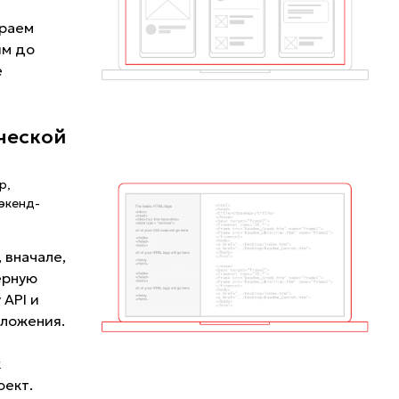
ираем
им до
е
.
ческой
р,
экенд-
 вначале,
ерную
 API и
иложения.
и
к
оект.