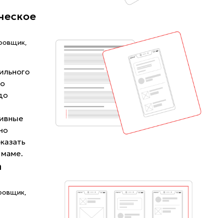
ческое
ровщик,
ильного
го
до
тивные
но
оказать
 маме.
а
ровщик,