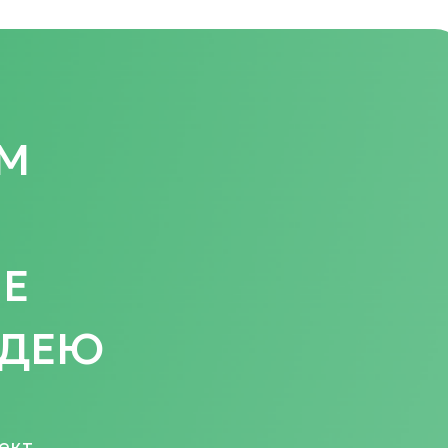
ЕМ
Е
ИДЕЮ
ект