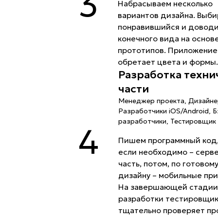
3
Набрасываем несколько
вариантов дизайна. Выб
понравившийся и довод
конечного вида на основ
прототипов. Приложение
обретает цвета и формы
Разработка техни
части
Менеджер проекта, Дизайне
Разработчики iOS/Android, Б
разработчики, Тестировщик
4
Пишем программный код,
если необходимо – серв
часть, потом, по готовому
дизайну – мобильные пр
На завершающей стади
разработки тестировщи
тщательно проверяет пр