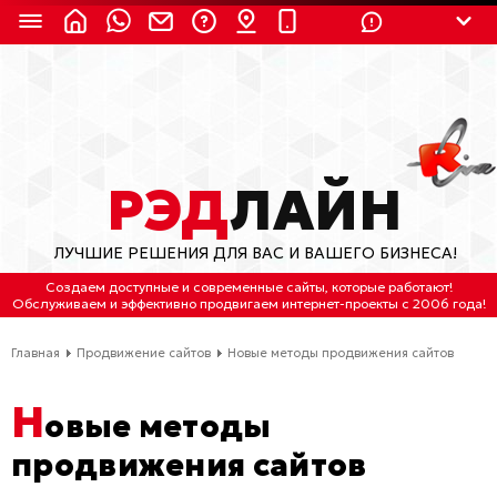
8 (924) 311-3435
8 (800) 550-9899
(с 2:30 до 11:30 по
Мск)
Бесплатно по России
РЭД
ЛАЙН
(4212) 658-653
ЛУЧШИЕ РЕШЕНИЯ ДЛЯ ВАС И ВАШЕГО БИЗНЕСА!
(4212) 637-673
Создаем доступные и современные сайты
, которые работают!
Обслуживаем
и
эффективно продвигаем интернет-проекты
с 2006 года!
Хабаровск, ул.Гамарника, 64
Главная
Продвижение сайтов
Новые методы продвижения сайтов
Отдельный вход \ Левый торец здания
Пн-пт. с 9:30 до 18:30 (по Хбк)
Н
овые методы
info@lred.ru
продвижения сайтов
Все контакты