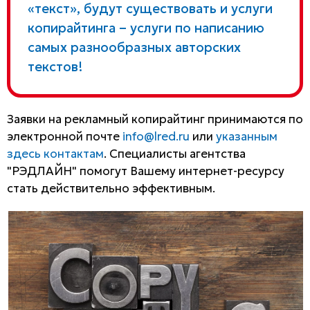
«текст», будут существовать и услуги
копирайтинга – услуги по написанию
самых разнообразных авторских
текстов!
Заявки на рекламный копирайтинг принимаются по
электронной почте
info@lred.ru
или
указанным
здесь контактам
. Специалисты агентства
"РЭДЛАЙН" помогут Вашему интернет-ресурсу
стать действительно эффективным.