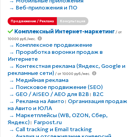
→ Мобильные приложения
→ Веб-приложения и ПО
Продвижение / Реклама
Консультация
Комплексный Интернет-маркетинг
/ от
10000 руб./мес.
→ Комплексное продвижение
→ Проработка воронки продаж в
Интернете
→ Контекстная реклама (Яндекс, Google и
рекламные сети)
/ от 10000 руб./мес.
→ Медийная реклама
→ Поисковое продвижение (SEO)
→ GEO / AISEO / AEO для B2В
B2C
|
→ Реклама на Авито
Организация продаж
|
на Авито и ЮЛА
→ Маркетплейсы (WB, OZON, Сбер,
Яндекс)
Farpost.ru
|
→ Call tracking и Email tracking
→ Анализ и отслеживание конверсий