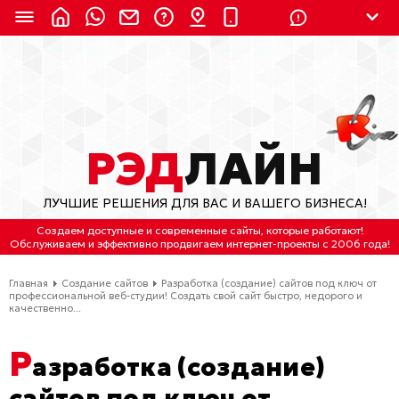
8 (924) 311-3435
8 (800) 550-9899
(с 2:30 до 11:30 по
Мск)
Бесплатно по России
РЭД
ЛАЙН
(4212) 658-653
ЛУЧШИЕ РЕШЕНИЯ ДЛЯ ВАС И ВАШЕГО БИЗНЕСА!
(4212) 637-673
Создаем доступные и современные сайты
, которые работают!
Обслуживаем
и
эффективно продвигаем интернет-проекты
с 2006 года!
Хабаровск, ул.Гамарника, 64
Главная
Создание сайтов
Разработка (создание) сайтов под ключ от
Отдельный вход \ Левый торец здания
профессиональной веб-студии! Создать свой сайт быстро, недорого и
качественно...
Пн-пт. с 9:30 до 18:30 (по Хбк)
Р
info@lred.ru
азработка (создание)
сайтов под ключ от
Все контакты