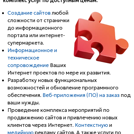
комплекс услуг по доступным ценам.
Создание сайтов
любой
сложности от странички
до информационного
портала или интернет-
супермаркета.
Информационное и
техническое
сопровождение
Ваших
Интернет проектов по мере их развития.
Разработку новых функциональных
возможностей и обновление программного
обеспечения.
Веб-приложения (ПО) на заказ
под
ваши нужды.
Проведение комплекса мероприятий по
продвижению сайтов и привлечению новых
клиентов через Интернет.
Контекстную
и
медийную
рекламу сайтов. А также услуги по