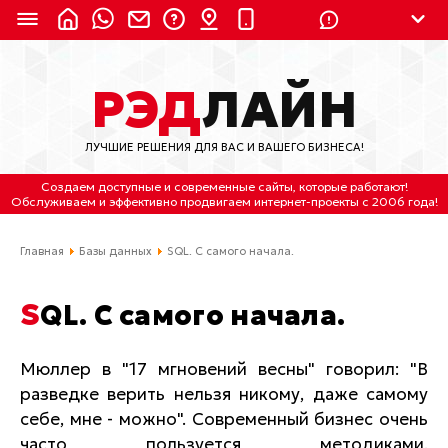
8 (924) 311-3435
РЭД
ЛАЙН
8 (800) 550-9899
(с 2:30 до 11:30 по
Мск)
ЛУЧШИЕ РЕШЕНИЯ ДЛЯ ВАС И ВАШЕГО БИЗНЕСА!
Бесплатно по России
Создаем доступные и современные сайты
, которые работают!
(4212) 658-653
Обслуживаем
и
эффективно продвигаем интернет-проекты
с 2006 года!
(4212) 637-673
Главная
Базы данных
SQL. С самого начала.
Хабаровск, ул.Гамарника, 64
SQL. С самого начала.
Отдельный вход \ Левый торец здания
Пн-пт. с 9:30 до 18:30 (по Хбк)
Мюллер в "17 мгновений весны" говорил: "В
разведке верить нельзя никому, даже самому
info@lred.ru
себе, мне - можно". Современный бизнес очень
Все контакты
часто пользуется методиками,