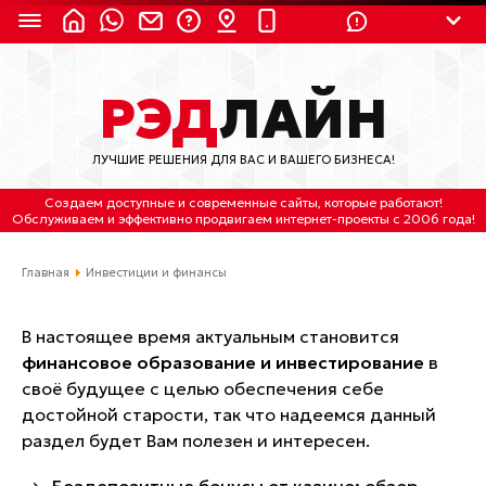
8 (924) 311-3435
РЭД
ЛАЙН
8 (800) 550-9899
(с 2:30 до 11:30 по
Мск)
ЛУЧШИЕ РЕШЕНИЯ ДЛЯ ВАС И ВАШЕГО БИЗНЕСА!
Бесплатно по России
Создаем доступные и современные сайты
, которые работают!
(4212) 658-653
Обслуживаем
и
эффективно продвигаем интернет-проекты
с 2006 года!
(4212) 637-673
Главная
Инвестиции и финансы
Хабаровск, ул.Гамарника, 64
В настоящее время актуальным становится
Отдельный вход \ Левый торец здания
финансовое образование и инвестирование
в
Пн-пт. с 9:30 до 18:30 (по Хбк)
своё будущее с целью обеспечения себе
достойной старости, так что надеемся данный
info@lred.ru
раздел будет Вам полезен и интересен.
Все контакты