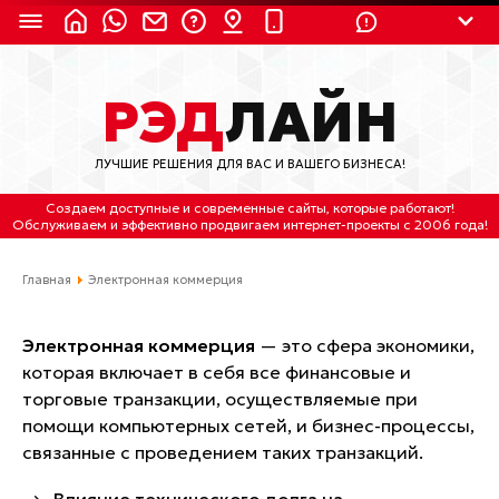
8 (924) 311-3435
РЭД
ЛАЙН
8 (800) 550-9899
(с 2:30 до 11:30 по
Мск)
ЛУЧШИЕ РЕШЕНИЯ ДЛЯ ВАС И ВАШЕГО БИЗНЕСА!
Бесплатно по России
Создаем доступные и современные сайты
, которые работают!
(4212) 658-653
Обслуживаем
и
эффективно продвигаем интернет-проекты
с 2006 года!
(4212) 637-673
Главная
Электронная коммерция
Хабаровск, ул.Гамарника, 64
Электронная коммерция
— это сфера экономики,
Отдельный вход \ Левый торец здания
которая включает в себя все финансовые и
Пн-пт. с 9:30 до 18:30 (по Хбк)
торговые транзакции, осуществляемые при
помощи компьютерных сетей, и бизнес-процессы,
info@lred.ru
связанные с проведением таких транзакций.
Все контакты