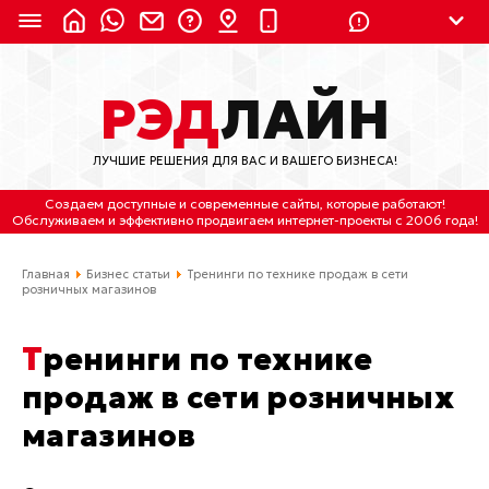
8 (924) 311-3435
РЭД
ЛАЙН
8 (800) 550-9899
(с 2:30 до 11:30 по
Мск)
ЛУЧШИЕ РЕШЕНИЯ ДЛЯ ВАС И ВАШЕГО БИЗНЕСА!
Бесплатно по России
Создаем доступные и современные сайты
, которые работают!
(4212) 658-653
Обслуживаем
и
эффективно продвигаем интернет-проекты
с 2006 года!
(4212) 637-673
Главная
Бизнес статьи
Тренинги по технике продаж в сети
розничных магазинов
Хабаровск, ул.Гамарника, 64
Тренинги по технике
Отдельный вход \ Левый торец здания
Пн-пт. с 9:30 до 18:30 (по Хбк)
продаж в сети розничных
магазинов
info@lred.ru
Все контакты