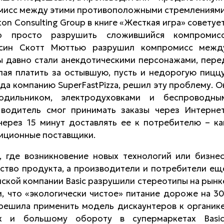
омисс между этими противоположными стремлениями
n Consulting Group в книге «Жесткая игра» советует
о просто разрушить сложившийся компромисс
нсин Скотт Мюттью
разрушил компромисс межд
ы давно стали анекдотическими персонажами, пере
ая платить за остывшую, пусть и недорогую пиццу
да компанию SuperFastPizza, решил эту проблему. О
дильником, электродуховками и беспроводны
 водитель смог принимать заказы через Интернет
через 15 минут доставлять ее к потребителю – ка
диционные поставщики.
, где возникновение новых технологий или бизнес
ство продукта, а производители и потребители ещ
ской компании Basic разрушили стереотипы на рынк
, что «экологически чистое» питание дороже на 30
, решила применить модель дискаунтеров к органике
х и большому обороту в супермаркетах Basiс