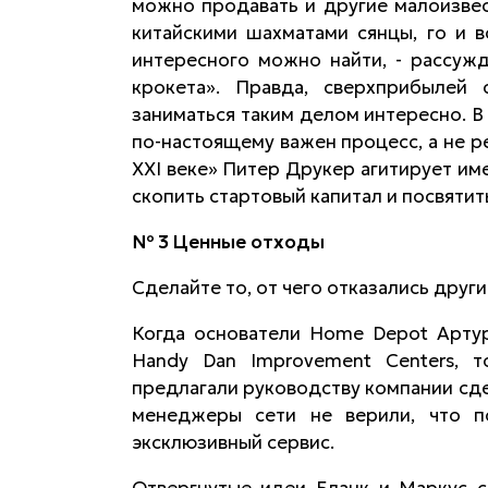
можно продавать и другие малоизвес
китайскими шахматами сянцы, го и 
интересного можно найти, - рассуж
крокета». Правда, сверхприбылей
заниматься таким делом интересно. В
по-настоящему важен процесс, а не р
XXI веке» Питер Друкер агитирует име
скопить стартовый капитал и посвятит
№ 3 Ценные отходы
Сделайте то, от чего отказались други
Когда основатели Home Depot Арту
Handy Dan Improvement Centers, 
предлагали руководству компании сдел
менеджеры сети не верили, что п
эксклюзивный сервис.
Отвергнутые идеи Бланк и Маркус с