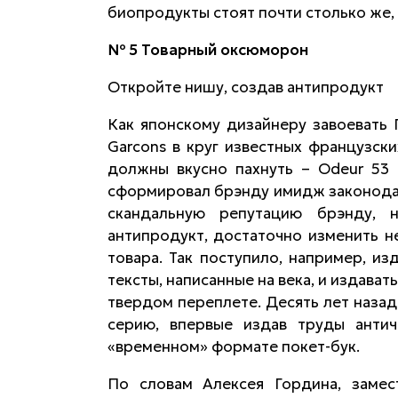
биопродукты стоят почти столько же,
№ 5 Товарный оксюморон
Откройте нишу, создав антипродукт
Как японскому дизайнеру завоевать
Garcons в круг известных французск
должны вкусно пахнуть – Odeur 53
сформировал брэнду имидж законодат
скандальную репутацию брэнду, 
антипродукт, достаточно изменить 
товара. Так поступило, например, из
тексты, написанные на века, и издава
твердом переплете. Десять лет назад
серию, впервые издав труды антич
«временном» формате покет-бук.
По словам Алексея Гордина, замест