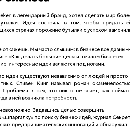
eken в легендарный брэнд, хотел сделать мир боле
тылки. Идея состояла в том, чтобы придать е
ющихся странах порожние бутылки с успехом заменил
не откажешь. Мы часто слышим: в бизнесе все давным
ге «Как делать большие деньги в малом бизнесе»
ие: интересные идеи валяются под ногами.
 что идеи существуют независимо от людей и просто 
тных. Стивен Кинг называл роман окаменелостью
 Проблема в том, что никто не знает, как поймат
да в ней возникла потребность.
и невозможно. Задавшись целью совершить
 «шпаргалку» по поиску бизнес-идей, журнал Секре
йских предпринимательских инноваций и обнаружил