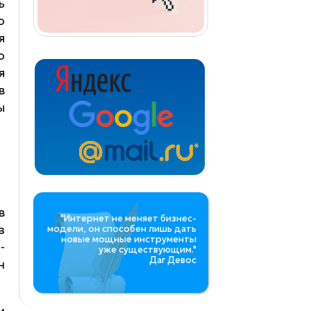
ь
о
я
о
я
в
ы
в
"Интернет не меняет бизнес-
з
модели, он способен лишь дать
новые мощные инструменты
-
уже существующим."
Даг Девос
н
и