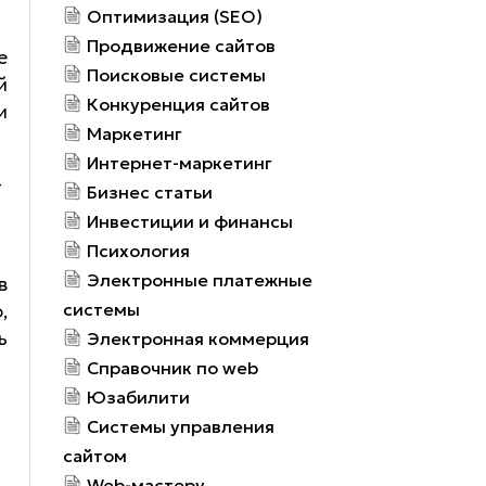
Оптимизация (SEO)
Продвижение сайтов
е
Поисковые системы
й
Конкуренция сайтов
и
Маркетинг
Интернет-маркетинг
-
Бизнес статьи
Инвестиции и финансы
Психология
Электронные платежные
в
системы
,
ь
Электронная коммерция
Справочник по web
Юзабилити
Системы управления
т
сайтом
Web-мастеру