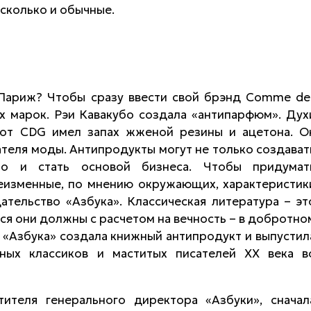
 сколько и обычные.
 Париж? Чтобы сразу ввести свой брэнд Comme de
их марок. Рэи Кавакубо создала «антипарфюм». Дух
 от CDG имел запах жженой резины и ацетона. О
еля моды. Антипродукты могут не только создават
но и стать основой бизнеса. Чтобы придумат
неизменные, по мнению окружающих, характеристик
дательство «Азбука». Классическая литература – эт
ться они должны с расчетом на вечность – в добротно
 «Азбука» создала книжный антипродукт и выпустил
ных классиков и маститых писателей ХХ века в
ителя генерального директора «Азбуки», сначал