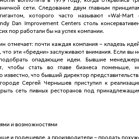
зничной сети. Следование двум главным принципа
игантом, которого часто называют «Wal-Mart 
dy Dan Improvement Centers столь консервативен
сих пор работали бы на успех компании.
ин отмечает: почти каждая компания – кладезь идей
, что эти «бредни» заслуживают внимания. Если вы н
т подобрать опадающие идеи. Бывшие менеджер
т, чтобы стать во главе бизнеса поменьше, н
ло известно, что бывший директор представительств
городе Сергей Чернышев приступил к реализаци
крыть сеть пивных ресторанов под принадлежащи
ями и возможностями
чше и подешевле, а производители – продать похуж