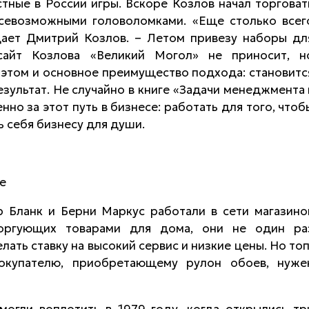
тные в России игры. Вскоре Козлов начал торговат
всевозможными головоломками. «Еще столько всег
дает Дмитрий Козлов. – Летом привезу наборы дл
 сайт Козлова «Великий Могол» не приносит, н
 этом и основное преимущество подхода: становитс
езультат. Не случайно в книге «Задачи менеджмента 
нно за этот путь в бизнесе: работать для того, чтоб
ь себя бизнесу для души.
е
р Бланк и Берни Маркус
работали в сети магазино
торгующих товарами для дома, они не один ра
ать ставку на высокий сервис и низкие цены. Но топ
окупателю, приобретающему рулон обоев, нуже
могли воплотить в 1979 году, когда открылись тр