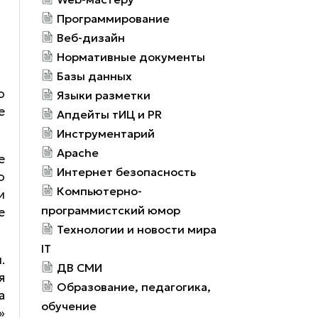
Программирование
Веб-дизайн
Нормативные документы
Базы данных
о
Языки разметки
е
Апдейты тИЦ и PR
Инструментарий
Apache
е
Интернет безопасность
о
Компьютерно-
и
программистский юмор
е
Технологии и новости мира
IT
.
ДВ СМИ
я
Образование, педагогика,
а
обучение
»