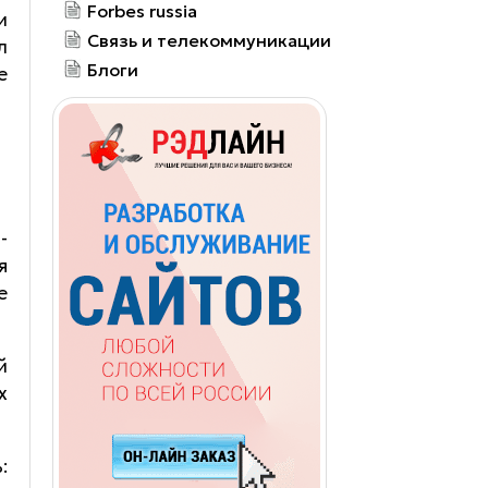
Forbes russia
и
Связь и телекоммуникации
л
Блоги
е
-
я
е
й
х
: