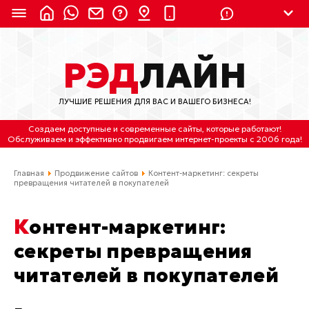
8 (924) 311-3435
РЭД
ЛАЙН
8 (800) 550-9899
(с 2:30 до 11:30 по
Мск)
ЛУЧШИЕ РЕШЕНИЯ ДЛЯ ВАС И ВАШЕГО БИЗНЕСА!
Бесплатно по России
Создаем доступные и современные сайты
, которые работают!
(4212) 658-653
Обслуживаем
и
эффективно продвигаем интернет-проекты
с 2006 года!
(4212) 637-673
Главная
Продвижение сайтов
Контент-маркетинг: секреты
превращения читателей в покупателей
Хабаровск, ул.Гамарника, 64
Контент-маркетинг:
Отдельный вход \ Левый торец здания
Пн-пт. с 9:30 до 18:30 (по Хбк)
секреты превращения
читателей в покупателей
info@lred.ru
Все контакты