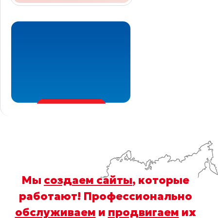
Мы
создаем сайты
, которые
работают! Профессионально
обслуживаем
и
продвигаем
их