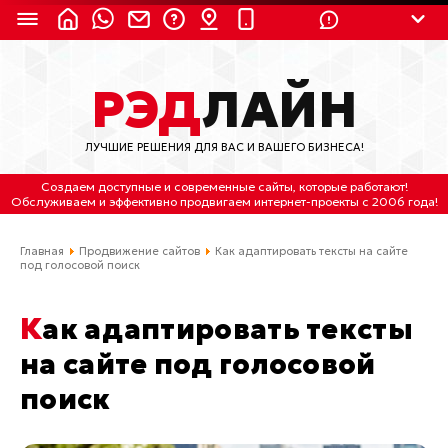
8 (924) 311-3435
РЭД
ЛАЙН
8 (800) 550-9899
(с 2:30 до 11:30 по
Мск)
ЛУЧШИЕ РЕШЕНИЯ ДЛЯ ВАС И ВАШЕГО БИЗНЕСА!
Бесплатно по России
Создаем доступные и современные сайты
, которые работают!
(4212) 658-653
Обслуживаем
и
эффективно продвигаем интернет-проекты
с 2006 года!
(4212) 637-673
Главная
Продвижение сайтов
Как адаптировать тексты на сайте
под голосовой поиск
Хабаровск, ул.Гамарника, 64
Как адаптировать тексты
Отдельный вход \ Левый торец здания
Пн-пт. с 9:30 до 18:30 (по Хбк)
на сайте под голосовой
поиск
info@lred.ru
Все контакты