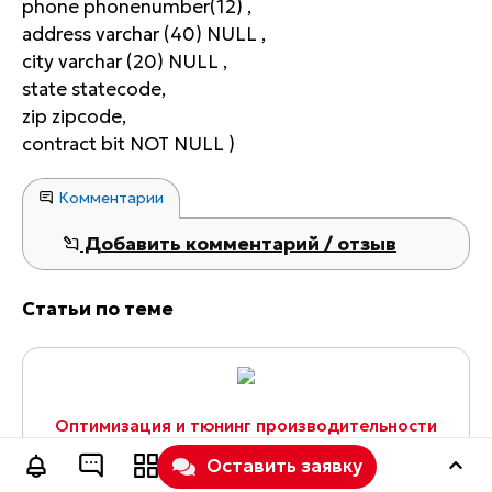
phone phonenumber(12) ,
address varchar (40) NULL ,
city varchar (20) NULL ,
state statecode,
zip zipcode,
contract bit NOT NULL )
Комментарии
Добавить комментарий / отзыв
Статьи по теме
Оптимизация и тюнинг производительности
MariaDB MySQL сервера внутри Docker
Оставить заявку
Содержание: Установка и знакомство с MySQLTuner