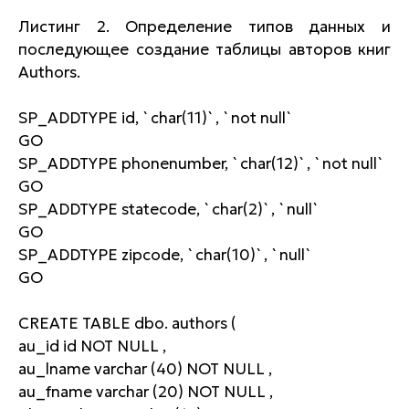
Листинг 2. Определение типов данных и
последующее создание таблицы авторов книг
Authors.
SP_ADDTYPE id, `char(11)`, `not null`
GO
SP_ADDTYPE phonenumber, `char(12)`, `not null`
GO
SP_ADDTYPE statecode, `char(2)`, `null`
GO
SP_ADDTYPE zipcode, `char(10)`, `null`
GO
CREATE TABLE dbo. authors (
au_id id NOT NULL ,
au_lname varchar (40) NOT NULL ,
au_fname varchar (20) NOT NULL ,