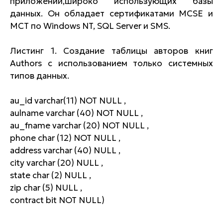
приложений,широко использующих базы
данных. Он обладает сертификатами MCSE и
MCT по Windows NT, SQL Server и SMS.
Листинг 1. Создание таблицы авторов книг
Authors с использованием только системных
типов данных.
au_id varchar(11) NOT NULL ,
aulname varchar (40) NOT NULL ,
au_fname varchar (20) NOT NULL ,
phone char (12) NOT NULL ,
address varchar (40) NULL ,
city varchar (20) NULL ,
state char (2) NULL ,
zip char (5) NULL ,
contract bit NOT NULL)