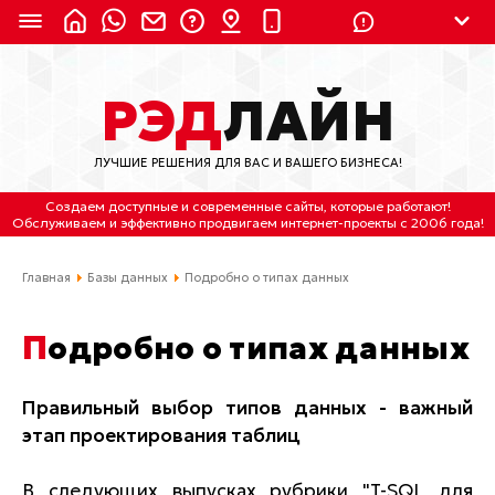
8 (924) 311-3435
РЭД
ЛАЙН
8 (800) 550-9899
(с 2:30 до 11:30 по
Мск)
ЛУЧШИЕ РЕШЕНИЯ ДЛЯ ВАС И ВАШЕГО БИЗНЕСА!
Бесплатно по России
Создаем доступные и современные сайты
, которые работают!
(4212) 658-653
Обслуживаем
и
эффективно продвигаем интернет-проекты
с 2006 года!
(4212) 637-673
Главная
Базы данных
Подробно о типах данных
Хабаровск, ул.Гамарника, 64
Подробно о типах данных
Отдельный вход \ Левый торец здания
Пн-пт. с 9:30 до 18:30 (по Хбк)
Правильный выбор типов данных - важный
этап проектирования таблиц
info@lred.ru
Все контакты
В следующих выпусках рубрики "T-SQL для