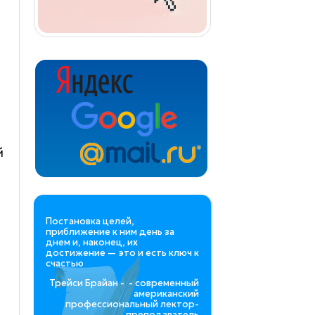
й
Постановка целей,
приближение к ним день за
днем и, наконец, их
достижение — это и есть ключ к
счастью
Трейси Брайан - - современный
американский
профессиональный лектор-
преподаватель