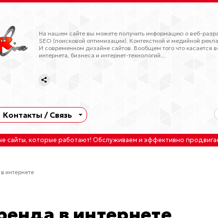
На нашем сайте вы можете получить информацию о веб-разра
SEO (поисковой оптимизации). Контекстной и медийной рекла
И современном дизайне сайтов. Вообщем того что касается в
интернета, бизнеса и интернет-технологий...
Контакты / Связь
ые сайты
, которые работают!
Обслуживаем
и
эффективно продвига
в интернете
енда в интернете