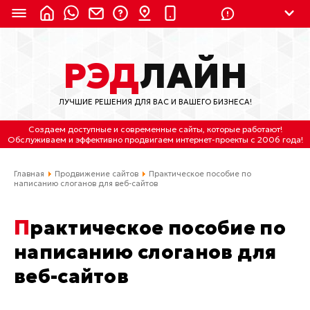
8 (924) 311-3435
РЭД
ЛАЙН
8 (800) 550-9899
(с 2:30 до 11:30 по
Мск)
ЛУЧШИЕ РЕШЕНИЯ ДЛЯ ВАС И ВАШЕГО БИЗНЕСА!
Бесплатно по России
Создаем доступные и современные сайты
, которые работают!
(4212) 658-653
Обслуживаем
и
эффективно продвигаем интернет-проекты
с 2006 года!
(4212) 637-673
Главная
Продвижение сайтов
Практическое пособие по
написанию слоганов для веб-сайтов
Хабаровск, ул.Гамарника, 64
Практическое пособие по
Отдельный вход \ Левый торец здания
Пн-пт. с 9:30 до 18:30 (по Хбк)
написанию слоганов для
веб-сайтов
info@lred.ru
Все контакты