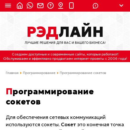
8 (924) 311-3435
РЭД
ЛАЙН
8 (800) 550-9899
(с 2:30 до 11:30 по
Мск)
ЛУЧШИЕ РЕШЕНИЯ ДЛЯ ВАС И ВАШЕГО БИЗНЕСА!
Бесплатно по России
Создаем доступные и современные сайты
, которые работают!
(4212) 658-653
Обслуживаем
и
эффективно продвигаем интернет-проекты
с 2006 года!
(4212) 637-673
Главная
Программирование
Программирование сокетов
Хабаровск, ул.Гамарника, 64
Программирование
Отдельный вход \ Левый торец здания
сокетов
Пн-пт. с 9:30 до 18:30 (по Хбк)
info@lred.ru
Для обеспечения сетевых коммуникаций
используются сокеты.
Сокет
это конечная точка
Все контакты