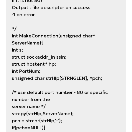
if it is not 80)
Output : file descriptor on success
-1 on error
*/
int MakeConnection(unsigned char*
ServerName){
int s;
struct sockaddr_in ssin;
struct hostent* hp;
int PortNum;
unsigned char strHlp[STRNGLEN], *pch;
/* use default port number - 80 or specific
number from the
server name */
strcpy(strHlp,ServerName);
pch = strchr(strHlp,':');
if(pch==NULL){