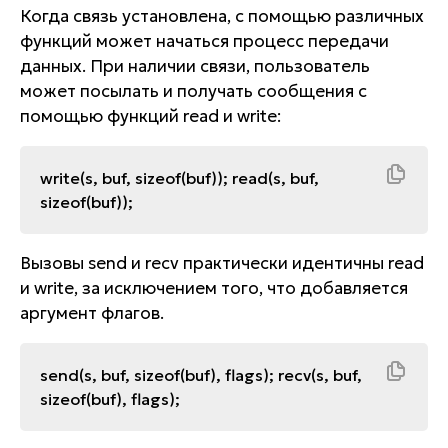
Когда связь установлена, с помощью различных
функций может начаться процесс передачи
данных. При наличии связи, пользователь
может посылать и получать сообщения с
помощью функций read и write:
write(s, buf, sizeof(buf)); read(s, buf,
sizeof(buf));
Вызовы send и recv практически идентичны read
и write, за исключением того, что добавляется
аргумент флагов.
send(s, buf, sizeof(buf), flags); recv(s, buf,
sizeof(buf), flags);