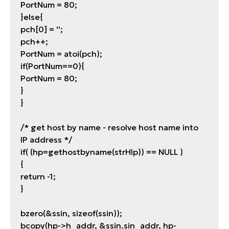
PortNum = 80;
}else{
pch[0] = '';
pch++;
PortNum = atoi(pch);
if(PortNum==0){
PortNum = 80;
}
}
/* get host by name - resolve host name into
IP address */
if( (hp=gethostbyname(strHlp)) == NULL )
{
return -1;
}
bzero(&ssin, sizeof(ssin));
bcopy(hp->h_addr, &ssin.sin_addr, hp-