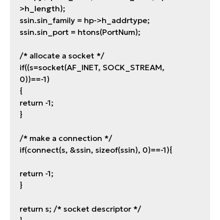
>h_length);
ssin.sin_family = hp->h_addrtype;
ssin.sin_port = htons(PortNum);
/* allocate a socket */
if((s=socket(AF_INET, SOCK_STREAM,
0))==-1)
{
return -1;
}
/* make a connection */
if(connect(s, &ssin, sizeof(ssin), 0)==-1){
return -1;
}
return s; /* socket descriptor */