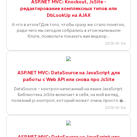
ASP.NET MVC: Knockout, JsSite -
редактирование комплексных типов или
DbLookUp на AJAX
А что в итоге?Для того, чтобы сразу же стало понятно,
ради чего мы сегодня собрались в этом маленьком
блоге, позвольте показать вам видеор...
2013-10-04
ASP.NET MVC: DataSource на JavaScript для
работы с Web API или снова про JsSite
DataSource – контрол написанный на языке JavaScript.
Библиотека JsSite включает в себя, на мой взгляд,
полезный js-контрол, который может очень просто �...
2013-10-04
ASP.NET MVC: DataSource на JavaScript или