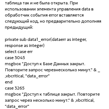
таблица так и не была открыта. При
использовании элемента управления data в
обработчик события error вставляется
следующий код, но предварительно дополняя
предыдущий:
private sub data1_error(dataerr as integer,
response as integer)
select case err
case 3045
msgbox "Доступ к Базе Данных закрыт.
Повторите запрос черезнесколько минут." & _
,vbcritical, "data_error"
end
case 3265
msgbox "Доступ к таблице закрыт. Повторите
запрос через несколько минут." & ,vbcritical,
"data_error"