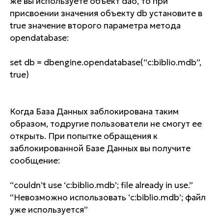
же вы используете объект dao, то при
присвоении значения объекту db установите в
true значение второго параметра метода
opendatabase:
set db = dbengine.opendatabase(“c:biblio.mdb”,
true)
Когда База Данных заблокирована таким
образом, тодругие пользователи не смогут ее
открыть. При попытке обращения к
заблокированной Базе Данных вы получите
сообщение:
“couldn’t use ‘c:biblio.mdb’; file already in use.”
“Невозможно использовать ‘c:biblio.mdb’; файл
уже используется”