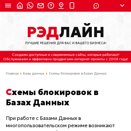
8 (924) 311-3435
РЭД
ЛАЙН
8 (800) 550-9899
(с 2:30 до 11:30 по
Мск)
ЛУЧШИЕ РЕШЕНИЯ ДЛЯ ВАС И ВАШЕГО БИЗНЕСА!
Бесплатно по России
Создаем доступные и современные сайты
, которые работают!
(4212) 658-653
Обслуживаем
и
эффективно продвигаем интернет-проекты
с 2006 года!
(4212) 637-673
Главная
Базы данных
Схемы блокировок в Базах Данных
Хабаровск, ул.Гамарника, 64
Схемы блокировок в
Отдельный вход \ Левый торец здания
Базах Данных
Пн-пт. с 9:30 до 18:30 (по Хбк)
info@lred.ru
При работе с Базами Данных в
многопользовательском режиме возникают
Все контакты