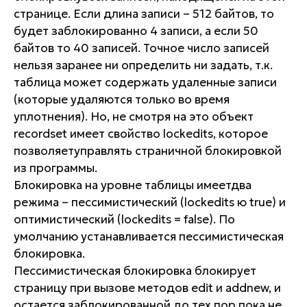
странице. Если длина записи – 512 байтов, то
будет заблокированно 4 записи, а если 50
байтов то 40 записей. Точное число записей
нельзя заранее ни определить ни задать, т.к.
таблица может содержать удаленные записи
(которые удаляются только во время
уплотнения). Но, не смотря на это объект
recordset имеет свойство lockedits, которое
позволяетуправлять страничной блокировкой
из программы.
Блокировка на уровне таблицы имеетдва
режима – пессимистический (lockedits ю true) и
оптимистический (lockedits = false). По
умолчанию устанавливается пессимистическая
блокировка.
Пессимистическая блокировка блокирует
страницу при вызове методов edit и addnew, и
остается заблокированной до тех пор пока не