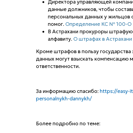
Директора управляющей компании
данные должников, чтобы состави
персональных данных у жильцов о
помог.
Определение КС № 100-О о
В Астрахани прокуроры штрафуют
алфавиту.
О штрафах в Астрахани 
Кроме штрафов в пользу государства
данных могут взыскать компенсацию м
ответственности.
За информацию спасибо:
https://easy-
personalnykh-dannykh/
Более подробно по теме: