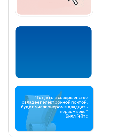
"Тот, кто в совершенстве
овладеет электронной почтой,
будет миллионером в двадцать
первом веке."
Билл Гейтс