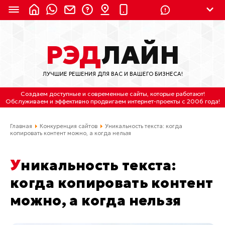
8 (924) 311-3435
РЭД
ЛАЙН
8 (800) 550-9899
(с 2:30 до 11:30 по
Мск)
ЛУЧШИЕ РЕШЕНИЯ ДЛЯ ВАС И ВАШЕГО БИЗНЕСА!
Бесплатно по России
Создаем доступные и современные сайты
, которые работают!
(4212) 658-653
Обслуживаем
и
эффективно продвигаем интернет-проекты
с 2006 года!
(4212) 637-673
Главная
Конкуренция сайтов
Уникальность текста: когда
копировать контент можно, а когда нельзя
Хабаровск, ул.Гамарника, 64
Уникальность текста:
Отдельный вход \ Левый торец здания
Пн-пт. с 9:30 до 18:30 (по Хбк)
когда копировать контент
можно, а когда нельзя
info@lred.ru
Все контакты