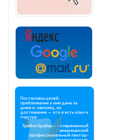
Постановка целей,
приближение к ним день за
днем и, наконец, их
достижение — это и есть ключ к
счастью
Трейси Брайан - - современный
американский
профессиональный лектор-
преподаватель