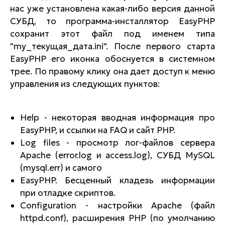
нас уже установлена какая-либо версия данной
СУБД, то программа-инсталлятор EasyPHP
сохранит этот файл под именем типа
"my_текущая_дата.ini". После первого старта
EasyPHP его иконка обоснуется в системном
трее. По правому клику она дает доступ к меню
управления из следующих пунктов:
Help - некоторая вводная информация про
EasyPHP, и ссылки на FAQ и сайт PHP.
Log files - просмотр лог-файлов сервера
Apache (error.log и access.log), СУБД MySQL
(mysql.err) и самого
EasyPHP. Бесценный кладезь информации
при отладке скриптов.
Configuration - настройки Apache (файл
httpd.conf), расширения PHP (по умолчанию