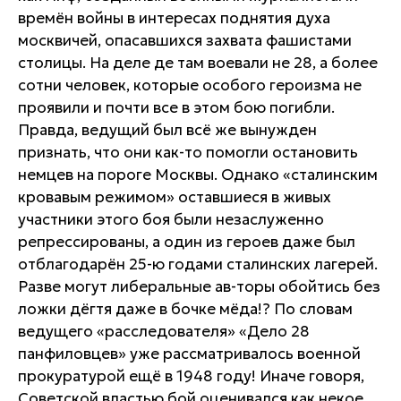
времён войны в интересах поднятия духа
москвичей, опасавшихся захвата фашистами
столицы. На деле де там воевали не 28, а более
сотни человек, которые особого героизма не
проявили и почти все в этом бою погибли.
Правда, ведущий был всё же вынужден
признать, что они как-то помогли остановить
немцев на пороге Москвы. Однако «сталинским
кровавым режимом» оставшиеся в живых
участники этого боя были незаслуженно
репрессированы, а один из героев даже был
отблагодарён 25-ю годами сталинских лагерей.
Разве могут либеральные ав-торы обойтись без
ложки дёгтя даже в бочке мёда!? По словам
ведущего «расследователя» «Дело 28
панфиловцев» уже рассматривалось военной
прокуратурой ещё в 1948 году! Иначе говоря,
Советской властью бой оценивался как некое