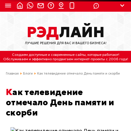
8 (924) 311-3435
РЭД
ЛАЙН
8 (800) 550-9899
(с 2:30 до 11:30 по
Мск)
ЛУЧШИЕ РЕШЕНИЯ ДЛЯ ВАС И ВАШЕГО БИЗНЕСА!
Бесплатно по России
Создаем доступные и современные сайты
, которые работают!
(4212) 658-653
Обслуживаем
и
эффективно продвигаем интернет-проекты
с 2006 года!
(4212) 637-673
Главная
Блоги
Как телевидение отмечало День памяти и скорби
Хабаровск, ул.Гамарника, 64
Как телевидение
Отдельный вход \ Левый торец здания
отмечало День памяти и
Пн-пт. с 9:30 до 18:30 (по Хбк)
скорби
info@lred.ru
Все контакты