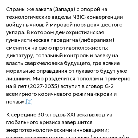
Страны же заката (Запада) с опорой на
технологические заделы NBIC-конвергенции
войдут в «новый мировой порядок» шестого
уклада. В котором демохристианская
гуманистическая парадигма (либерализм)
сменится на свою противоположность:
диктатуру, тотальный контроль и заявку на
власть сверхчеловека будущего, где всякие
моральные оправдания от лукавого будут уже
лишними. Мир разделится пополам и примерно
на 8 лет (2027-2035) вступит в сговор G-2
всемирного коричневого режима «крови и
почвы».
[2]
К середине 30-х годов XXI века выход из
глобального кризиса завершится
энерготехнологическими инновациями;
размежеванием на когнитивную (аналоговую) и