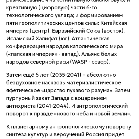
креативную (цифровую) части 6-го
технологического уклада; и формированием
пяти геополитических центов силы: Китайская
империя (центр). Евразийский Союз (восток).
Исламский Халифат (юг). Атлантическая
конфедерация народов католического мира
(«папская империя» - запад). Альянс белых
народов северной расы (WASP - север).
Затем ещё 6 лет (2035-2041) – абсолютно
бездуховное насквозь материалистическое
яфетическое «царство лукавого разума». Затем
пурпурный закат Запада с воцарением
антихриста (2041-2044). И антропологический
поворот к правде «нового неба и новой земли».
К планетарному антропологическому повороту
синтеза культур и вероучений Россия придет