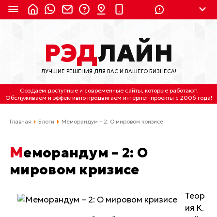
8 (924) 311-3435
РЭД
ЛАЙН
8 (800) 550-9899
(с 2:30 до 11:30 по
Мск)
ЛУЧШИЕ РЕШЕНИЯ ДЛЯ ВАС И ВАШЕГО БИЗНЕСА!
Бесплатно по России
Создаем доступные и современные сайты
, которые работают!
(4212) 658-653
Обслуживаем
и
эффективно продвигаем интернет-проекты
с 2006 года!
(4212) 637-673
Главная
Блоги
Меморандум – 2: О мировом кризисе
Хабаровск, ул.Гамарника, 64
Меморандум – 2: О
Отдельный вход \ Левый торец здания
мировом кризисе
Пн-пт. с 9:30 до 18:30 (по Хбк)
info@lred.ru
Теор
ия К.
Все контакты