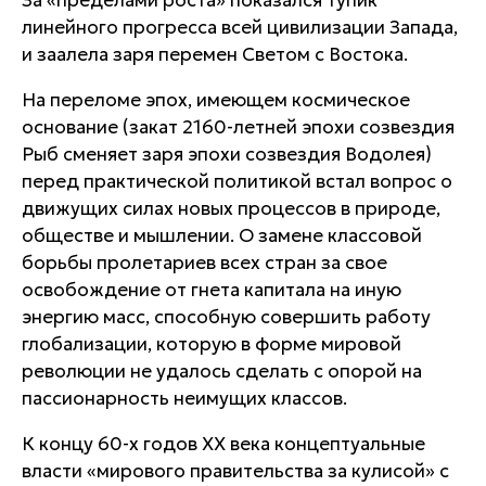
За «пределами роста» показался тупик
линейного прогресса всей цивилизации Запада,
и заалела заря перемен Светом с Востока.
На переломе эпох, имеющем космическое
основание (закат 2160-летней эпохи созвездия
Рыб сменяет заря эпохи созвездия Водолея)
перед практической политикой встал вопрос о
движущих силах новых процессов в природе,
обществе и мышлении. О замене классовой
борьбы пролетариев всех стран за свое
освобождение от гнета капитала на иную
энергию масс, способную совершить работу
глобализации, которую в форме мировой
революции не удалось сделать с опорой на
пассионарность неимущих классов.
К концу 60-х годов ХХ века концептуальные
власти «мирового правительства за кулисой» с