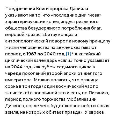
Предречения Книги пророка Даниила
указывают на то, что «последние дни гнева»
характеризующие конец индустриального
общества безудержного потребления благ,
мировой кризис, «битву конца» и
антропологический поворот к новому принципу
жизни человечества на земле охватывают
период
с 1967 по 2040 год
.
[1]
* А китайский
циклический календарь «
сяли
» точно указывает
на
2044
год, как рубеж седьмого цикла в
череде поколений второй эпохи от желтого
императора. Можно полагать, что разница
срока в три года (один космический час по
эклиптике) с половиной это и есть, по Писанию,
период полного торжества глобализации
Диавола, после чего будет «новое небо и новая
земля, на которых обитает правда». У евреев