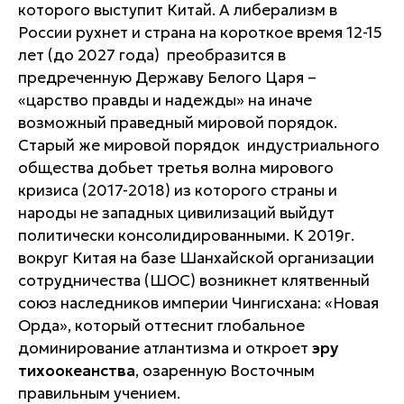
которого выступит Китай. А либерализм в
России рухнет и страна на короткое время 12-15
лет (до 2027 года) преобразится в
предреченную Державу Белого Царя –
«царство правды и надежды» на иначе
возможный праведный мировой порядок.
Старый же мировой порядок индустриального
общества добьет третья волна мирового
кризиса (2017-2018) из которого страны и
народы не западных цивилизаций выйдут
политически консолидированными. К 2019г.
вокруг Китая на базе Шанхайской организации
сотрудничества (ШОС) возникнет клятвенный
союз наследников империи Чингисхана: «Новая
Орда», который оттеснит глобальное
доминирование атлантизма и откроет
эру
тихоокеанства
, озаренную Восточным
правильным учением.