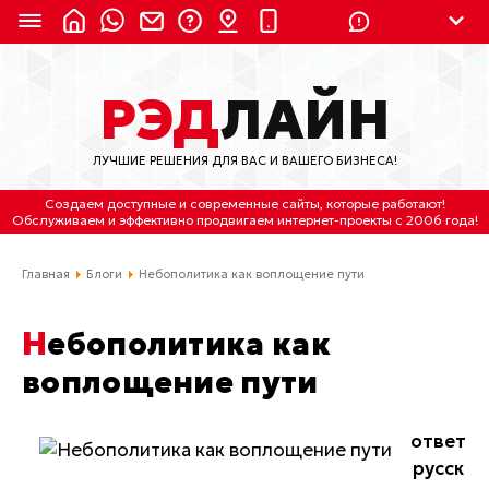
8 (924) 311-3435
РЭД
ЛАЙН
8 (800) 550-9899
(с 2:30 до 11:30 по
Мск)
ЛУЧШИЕ РЕШЕНИЯ ДЛЯ ВАС И ВАШЕГО БИЗНЕСА!
Бесплатно по России
Создаем доступные и современные сайты
, которые работают!
(4212) 658-653
Обслуживаем
и
эффективно продвигаем интернет-проекты
с 2006 года!
(4212) 637-673
Главная
Блоги
Небополитика как воплощение пути
Хабаровск, ул.Гамарника, 64
Небополитика как
Отдельный вход \ Левый торец здания
воплощение пути
Пн-пт. с 9:30 до 18:30 (по Хбк)
info@lred.ru
ответ
русск
Все контакты