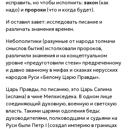
исправить, но чтобы исполнить:
закон
(как
надо) и
пророки
(что и когда будет).
И оставил завет: исследовать писание и
различать знамения времен.
Небополитики (разумные от народа толмачи
смыслов бытия) истолковали пророков,
различили знамения и на концептуальном
уровне «предуготовили стези» предреченному
и давно званному в мифах и сказках нерусских
народов Руси «Белому Царю Правды».
Царь Правды, по писанию, это Царь Салима
(ислама) в чине Мелхиседека. В одном лице
соединяющий духовную, военную и светскую
власть. Такими царями одоления беды:
духоводителями, полководцами и судьями на
Руси были Петр I (создал империю в границах