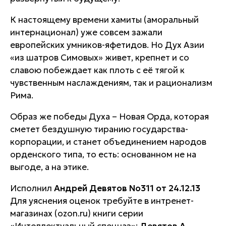
К настоящему времени хамиты (аморальный
интернационал) уже совсем зажали
европейских умников-яфетидов. Но Дух Азии
«из шатров Симовых» живет, крепнет и со
славою побеждает как плоть с её тягой к
чувственным наслаждениям, так и рационализм
Рима.
Образ же победы Духа – Новая Орда, которая
сметет бездушную тиранию государства-
корпорации, и станет объединением народов
орденского типа, то есть: основанном не на
выгоде, а на этике.
Исполнил
Андрей Девятов
No311 от 24.12.13
Для уяснения оценок требуйте в интренет-
магазинах (ozon.ru) книги серии