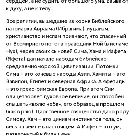
сердцем, а не судить от большого ума. Взывают
к духу, а не к телу.
Все религии, вышедшие из корня Библейского
патриарха Авраама (Ибрагима): иудаизм,
христианство и ислам признают, что спасенный
от Всемирного потопа праведник Ной (в исламе
Нух), через своих сыновей Сима, Хама и Иафета
(Яфета) дал начало народам библейско-
средиземноморской цивилизации. Потомки
Сима – это кочевые народы Азии. Хамиты – это
Вавилон, Египет и северная Африка. А яфетиды
– это греко-римская Европа. При этом Сим
олицетворяет духовное величие, он способен
слышать «волю неба», его образец в прошлом
(как в раю). Царственное священство дано роду
Симову. Хам – это цинизм инстинктов тела, он
весь на земле в настоящем. А Иафет – это ум,
развернутый к будущему.