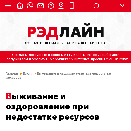
8 (924) 311-3435
РЭД
ЛАЙН
8 (800) 550-9899
(с 2:30 до 11:30 по
Мск)
ЛУЧШИЕ РЕШЕНИЯ ДЛЯ ВАС И ВАШЕГО БИЗНЕСА!
Бесплатно по России
Создаем доступные и современные сайты
, которые работают!
(4212) 658-653
Обслуживаем
и
эффективно продвигаем интернет-проекты
с 2006 года!
(4212) 637-673
Главная
Блоги
Выживание и оздоровление при недостатке
ресурсов
Хабаровск, ул.Гамарника, 64
Выживание и
Отдельный вход \ Левый торец здания
Пн-пт. с 9:30 до 18:30 (по Хбк)
оздоровление при
недостатке ресурсов
info@lred.ru
Все контакты