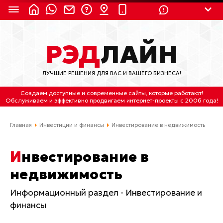
8 (924) 311-3435
РЭД
ЛАЙН
8 (800) 550-9899
(с 2:30 до 11:30 по
Мск)
ЛУЧШИЕ РЕШЕНИЯ ДЛЯ ВАС И ВАШЕГО БИЗНЕСА!
Бесплатно по России
Создаем доступные и современные сайты
, которые работают!
(4212) 658-653
Обслуживаем
и
эффективно продвигаем интернет-проекты
с 2006 года!
(4212) 637-673
Главная
Инвестиции и финансы
Инвестирование в недвижимость
Хабаровск, ул.Гамарника, 64
Инвестирование в
Отдельный вход \ Левый торец здания
недвижимость
Пн-пт. с 9:30 до 18:30 (по Хбк)
Информационный раздел -
Инвестирование и
info@lred.ru
финансы
Все контакты