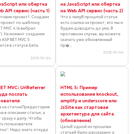
vaScript или обертка
на JavaScript или обертка
b API сервис (часть 1)
на Web API сервис (часть 2)
товим проект1. Создаем
Что к чемуВ прошлой статье
 проект по шаблону
есть ссылка на проект, его мы и
ET MVC 4 (я выбрал
будем доводить до ума. В
”). На момент создания
противном случае, вы можете
и ASP.NET MVC 5
скачать уже обновленный
тся в статусе beta.
пр�...
2013-10-04
2013-10-04
ET MVC: UrlReferrer
HTML 5: Пример
уда послать
использования knockout,
зователя
amplify и underscore или
а на статьюПредыстория
JsSite как стартовая
а в описании статьи, а
архитектура для сайта
т сразу к делу. Чтобы
(обновление)
ть пользователя
ЦельВ одной из прошлых
тно”. Надо знать откуда
статьей было рассказано о