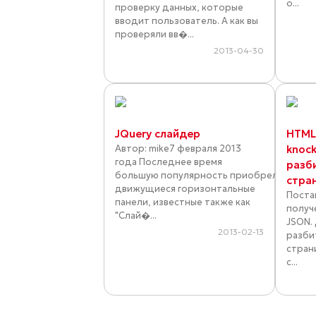
о...
проверку данных, которые
вводит пользователь. А как вы
проверяли вв�...
2013-04-30
JQuery слайдер
HTML5
Автор: mike7 февраля 2013
knock
года Последнее время
разб
большую популярность приобрели
стра
движущиеся горизонтальные
Поста
панели, известные также как
получ
"Слай�...
JSON.
2013-02-13
разби
стран
с...