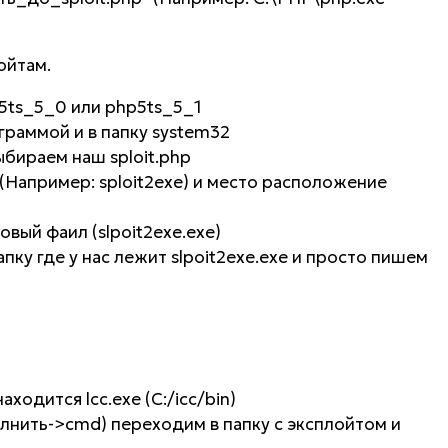
ойтам.
p5ts_5_0 или php5ts_5_1
ограммой и в папку system32
выбираем наш sploit.php
(Например: sploit2exe) и место расположение
овый фаил (slpoit2exe.exe)
пку где у нас лежит slpoit2exe.exe и просто пишем
аходится lcc.exe (C:/icc/bin)
лнить->cmd) переходим в папку с эксплойтом и