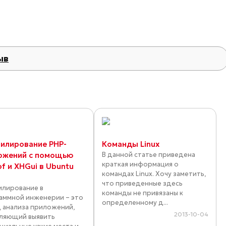
ыв
илирование PHP-
Команды Linux
ожений с помощью
В данной статье приведена
краткая информация о
f и XHGui в Ubuntu
командах Linux. Хочу заметить,
4
что приведенные здесь
лирование в
команды не привязаны к
аммной инженерии – это
определенному д...
 анализа приложений,
2013-10-04
ляющий выявить