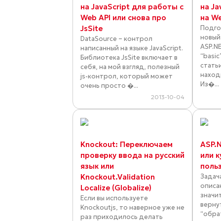
на JavaScript для работы с
на Ja
Web API или снова про
на We
JsSite
Подго
новый
DataSource – контрол
ASP.N
написанный на языке JavaScript.
“basic
Библиотека JsSite включает в
стать
себя, на мой взгляд, полезный
находи
js-контрол, который может
Из�...
очень просто �...
2013-10-04
Knockout: Переключаем
ASP.N
проверку ввода на русский
или к
язык или
поль
Knockout.Validation
Задач
описан
Localize (Globalize)
значи
Если вы используете
верну
Knockoutjs, то наверное уже не
“обра
раз приходилось делать