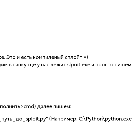
xe. Это и есть компиленый сплойт =)
м в папку где у нас лежит slpoit.exe и просто пишем
ыполнить>cmd) далее пишем:
уть_до_sploit.py" (Например: C:\Python\python.exe