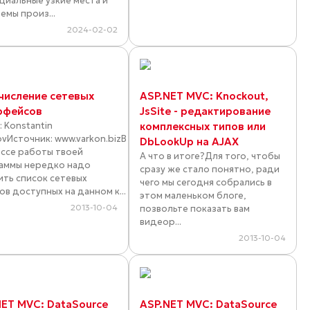
циальные узкие места и
емы произ...
2024-02-02
числение сетевых
ASP.NET MVC: Knockout,
рфейсов
JsSite - редактирование
: Konstantin
комплексных типов или
ovИсточник: www.varkon.bizВ
DbLookUp на AJAX
ссе работы твоей
А что в итоге?Для того, чтобы
аммы нередко надо
сразу же стало понятно, ради
ить список сетевых
чего мы сегодня собрались в
ов доступных на данном к...
этом маленьком блоге,
2013-10-04
позвольте показать вам
видеор...
2013-10-04
NET MVC: DataSource
ASP.NET MVC: DataSource