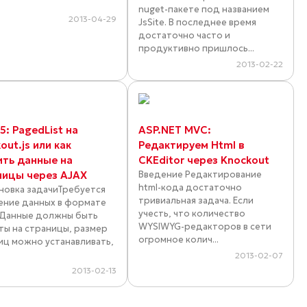
nuget-пакете под названием
2013-04-29
JsSite. В последнее время
достаточно часто и
продуктивно пришлось...
2013-02-22
: PagedList на
ASP.NET MVC:
out.js или как
Редактируем Html в
ить данные на
CKEditor через Knockout
ницы через AJAX
Введение Редактирование
html-кода достаточно
новка задачиТребуется
тривиальная задача. Если
ение данных в формате
учесть, что количество
 Данные должны быть
WYSIWYG-редакторов в сети
ты на страницы, размер
огромное колич...
иц можно устанавливать,
2013-02-07
2013-02-13