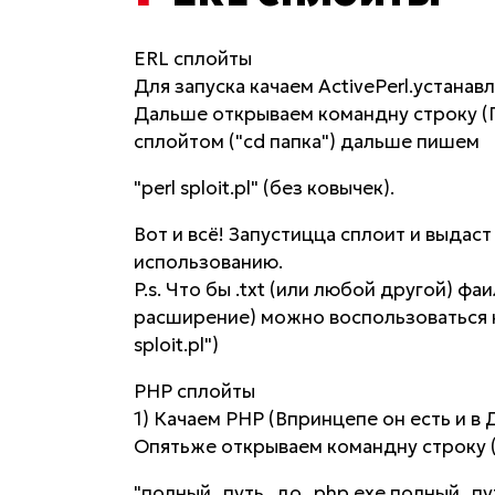
ERL сплойты
Для запуска качаем ActivePerl.устанав
Дальше открываем командну строку (
сплойтом ("cd папка") дальше пишем
"perl sploit.pl" (без ковычек).
Вот и всё! Запустицца сплоит и выда
использованию.
P.s. Что бы .txt (или любой другой) фа
расширение) можно воспользоваться ком
sploit.pl")
PHP сплойты
1) Качаем PHP (Впринцепе он есть и в 
Опятьже открываем командну строку
"полный_путь_до_php.exe полный_пут