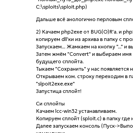
C:\sploits\sploit.php)
Дальше всё анологично перловым спл
2) Качаем php2exe от BUG(O)R'a. и ph
копируем dll'ки из архива в папку с пр
Запускаем... Жамкаем на кнопку "..." и 
Затем жмём "Convert" и выбираем имя 
будущего сплойта.
Тыкаем "Сохранить" у нас появляется н
Открываем ком. строку переходим в па
"slpoit2exe.exe"
Запустица сплойт!
Си сплойты
Качаем lcc-win32 устанавливаем.
Копируем сплойт (sploit.c) в папку где н
Далее запускаем консоль (Пуск->Выпо