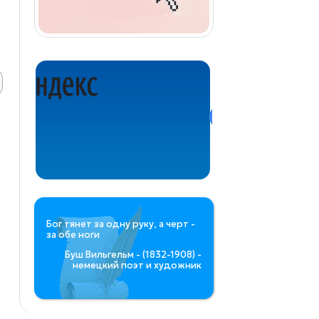
Бог тянет за одну руку, а черт -
за обе ноги
Буш Вильгельм - (1832-1908) -
немецкий поэт и художник