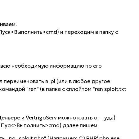
ливаем.
Пуск>Выполнить>cmd) и переходим в папку с
ст всю необходимую информацию по его
ил переименовать в .pl (или в любое другое
андой "ren" (в папке с сплойтом "ren sploit.txt
Денвере и VertrigoServ можно юзать от туда)
 (Пуск>Выполнить>cmd) далее пишем
ь_до_sploit.php" (Например: C:\PHP\php.exe