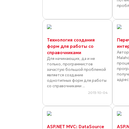
потен
пробл
Технология создания
Пере
форм для работы со
инте
справочниками
Автор
Malah
Для начинающих, да и не
проце
только, программистов
прогр
зачастую большой проблемой
получ
является создание
адрес
однотипных форм для работы
со справочниками ...
2013-10-04
ASP.NET MVC: DataSource
ASP.