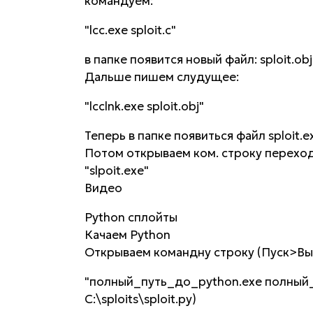
командуем:
"lcc.exe sploit.c"
в папке появится новый файл: sploit.obj
Дальше пишем слудущее:
"lcclnk.exe sploit.obj"
Теперь в папке появиться файл sploit.e
Потом открываем ком. строку переходи
"slpoit.exe"
Видео
Python сплойты
Качаем Python
Открываем командну строку (Пуск>В
"полный_путь_до_python.exe полный_п
C:\sploits\sploit.py)