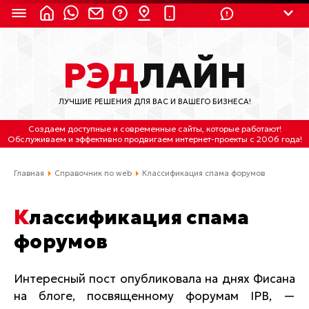
8 (924) 311-3435
РЭД
ЛАЙН
8 (800) 550-9899
(с 2:30 до 11:30 по
Мск)
ЛУЧШИЕ РЕШЕНИЯ ДЛЯ ВАС И ВАШЕГО БИЗНЕСА!
Бесплатно по России
Создаем доступные и современные сайты
, которые работают!
(4212) 658-653
Обслуживаем
и
эффективно продвигаем интернет-проекты
с 2006 года!
(4212) 637-673
Главная
Справочник по web
Классификация спама форумов
Хабаровск, ул.Гамарника, 64
Классификация спама
Отдельный вход \ Левый торец здания
форумов
Пн-пт. с 9:30 до 18:30 (по Хбк)
info@lred.ru
Интересный пост опубликовала на днях Фисана
на блоге, посвященному форумам
IPB
, —
Все контакты