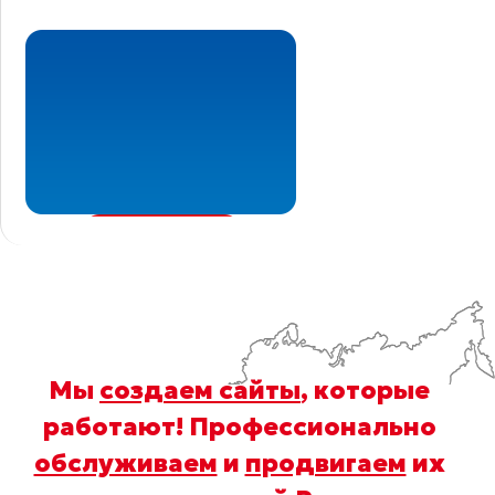
Мы
создаем сайты
, которые
работают! Профессионально
обслуживаем
и
продвигаем
их