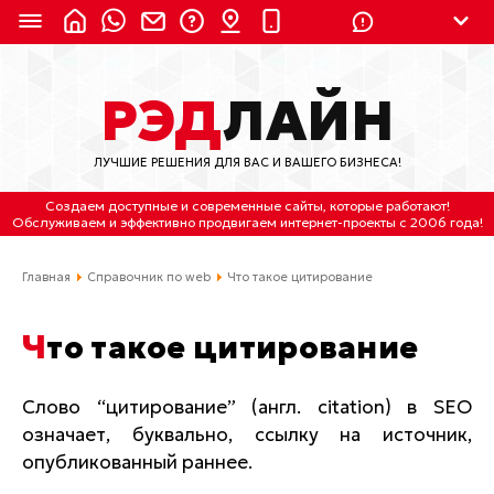
8 (924) 311-3435
РЭД
ЛАЙН
8 (800) 550-9899
(с 2:30 до 11:30 по
Мск)
ЛУЧШИЕ РЕШЕНИЯ ДЛЯ ВАС И ВАШЕГО БИЗНЕСА!
Бесплатно по России
Создаем доступные и современные сайты
, которые работают!
(4212) 658-653
Обслуживаем
и
эффективно продвигаем интернет-проекты
с 2006 года!
(4212) 637-673
Главная
Справочник по web
Что такое цитирование
Хабаровск, ул.Гамарника, 64
Что такое цитирование
Отдельный вход \ Левый торец здания
Пн-пт. с 9:30 до 18:30 (по Хбк)
Слово “цитирование” (англ. citation) в
SEO
означает, буквально, ссылку на источник,
info@lred.ru
опубликованный раннее.
Все контакты