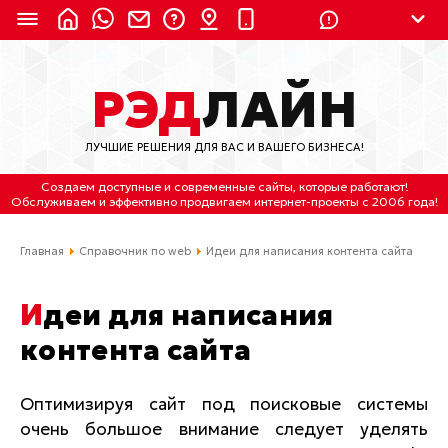
8 (924) 311-3435
РЭД
ЛАЙН
8 (800) 550-9899
(с 2:30 до 11:30 по
Мск)
ЛУЧШИЕ РЕШЕНИЯ ДЛЯ ВАС И ВАШЕГО БИЗНЕСА!
Бесплатно по России
Создаем доступные и современные сайты
, которые работают!
(4212) 658-653
Обслуживаем
и
эффективно продвигаем интернет-проекты
с 2006 года!
(4212) 637-673
Главная
Справочник по web
Идеи для написания контента сайта
Хабаровск, ул.Гамарника, 64
Идеи для написания
Отдельный вход \ Левый торец здания
контента сайта
Пн-пт. с 9:30 до 18:30 (по Хбк)
info@lred.ru
Оптимизируя сайт под поисковые системы
очень большое внимание следует уделять
Все контакты