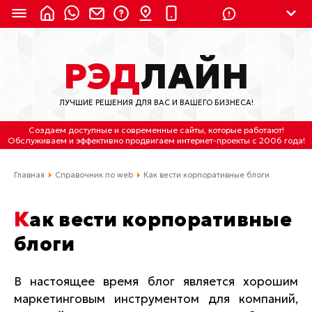
8 (924) 311-3435
РЭД
ЛАЙН
8 (800) 550-9899
(с 2:30 до 11:30 по
Мск)
ЛУЧШИЕ РЕШЕНИЯ ДЛЯ ВАС И ВАШЕГО БИЗНЕСА!
Бесплатно по России
Создаем доступные и современные сайты
, которые работают!
(4212) 658-653
Обслуживаем
и
эффективно продвигаем интернет-проекты
с 2006 года!
(4212) 637-673
Главная
Справочник по web
Как вести корпоративные блоги
Хабаровск, ул.Гамарника, 64
Как вести корпоративные
Отдельный вход \ Левый торец здания
блоги
Пн-пт. с 9:30 до 18:30 (по Хбк)
info@lred.ru
В настоящее время блог является хорошим
маркетинговым инструментом для компаний,
Все контакты