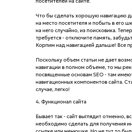
посетителей на сайте.
Что бы сделать хорошую навигацию дл
на место посетителя и побыть в его шк
на него случайно, из поисковика. Тепе
требуется - отключите память, забудь
Корпим над навигацией дальше! Все п
Поскольку объем статьи не дает воз
навигации в полном объеме, то мы ре
посвященные основам SEO - там име
навигационных компонентов сайта. Ста
случае, легко!
4. Функционал сайта
Бывает так - сайт выглядит отменно, в
необходимо сделать для получения инф
ссылке или менюшке. Но не тут то был