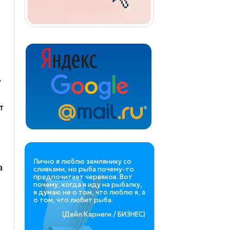
у
т
Лично я люблю землянику со
а
сливками, но рыба почему-то
предпочитает червяков. Вот
почему, когда я иду на рыбалку,
я думаю не о том, что люблю я, а
о том, что любит рыба.
(Дейл Карнеги / БИЗНЕС)