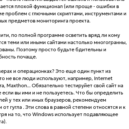
ывается плохой функционал (или проще - ошибки в
ие проблем с глючными скриптами, инструментами и
ных предметов мониторинга проекта.
ити, по полной программе осветить вряд ли кому
тся теми или иными сайтами настолько многогранны,
рованы. Поэтому просто будьте бдительны и
бность почаще.
узерах и операционках? Это еще один пункт из
то не все люди используют, например, Internet
rа, Maxthon... Обязательно тестируйет свой сайт на
 если вы ими и не пользуетесь. Что бы определить
ей у тех или иных браузеров, рекомендуем
т гугла . Эти слова в равной степени относятся и к
ря на то, что Windows использует подавляющее
а).