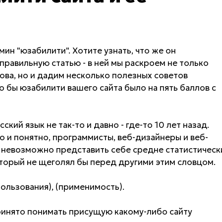
ин "юзабилити". Хотите узнать, что же он
 правильную статью - в ней мы раскроем не только
ова, но и дадим несколько полезных советов
то бы юзабилити вашего сайта было на пять баллов с
кий язык не так-то и давно - где-то 10 лет назад.
то и понятно, программисты, веб-дизайнеры и веб-
ки невозможно представить себе средне статистическ
оторый не щеголял бы перед другими этим словцом.
 пользования), (применимость).
ринято понимать присущую какому-либо сайту